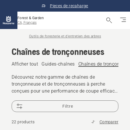
Pieces de recaharge
Forest & Garden
CA, Français
Outils de foresterie et d'entretien des arbres
Chaînes de tronçonneuses
Afficher tout
Guides-chaînes
Chaînes de tronçonneu
Découvrez notre gamme de chaînes de
tronçonneuse et de tronçonneuses à perche
conçues pour une performance de coupe efficace
et une durabilité durable. Trouvez la chaîne qui
convient à votre tronçonneuse ou tronçonneuse à
Filtre
perche, que ce soit pour couper du bois de
chauffage, entretenir des arbres ou effectuer des
22 products
Comparer
travaux forestiers professionnels.