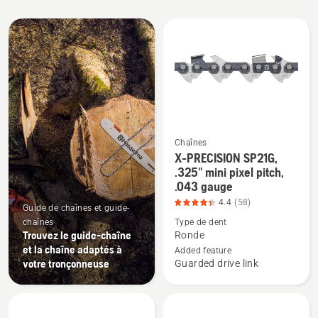
All
products
Chaînes
X-PRECISION SP21G,
Voir
.325" mini pixel pitch,
plus
.043 gauge
de
4.4
(58)
Guide de chaînes et guide-
détails
chaînes
Type de dent
sur
Trouvez le guide-chaîne
Ronde
X-
et la chaîne adaptés à
Added feature
PRECISION
votre tronçonneuse
Guarded drive link
SP21G,
.325"
mini