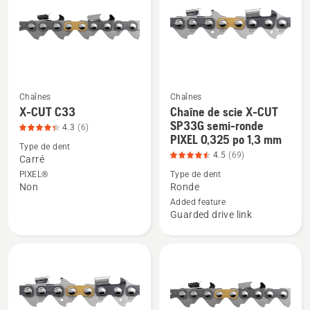
pixel
pitch,
.043
gauge,
note
du
Chaînes
Chaînes
produit
X-CUT C33
Chaîne de scie X-CUT
Voir
Voir
SP33G semi-ronde
4.362
4.3
(6)
plus
plus
PIXEL 0,325 po 1,3 mm
sur
de
de
Type de dent
4.5
(69)
Carré
5
détails
détails
PIXEL®
Type de dent
sur
sur
Non
Ronde
X-
Chaîne
Added feature
CUT
de
Guarded drive link
C33,
scie
note
X-
du
CUT
produit
SP33G
4.333
semi-