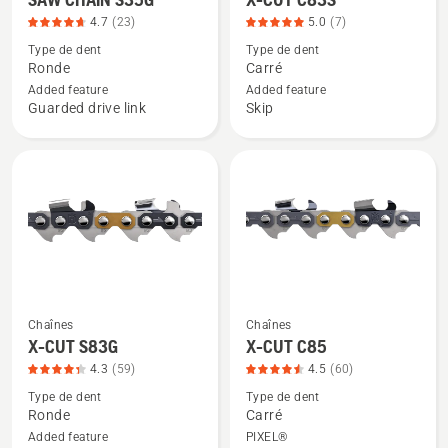
plus
plus
5
4.7
(23)
5.0
(7)
de
de
Type de dent
Type de dent
détails
détails
Ronde
Carré
sur
sur
Added feature
Added feature
SAW
X-
Guarded drive link
Skip
CHAIN
CUT
S35G,
C83S,
note
note
du
du
produit
produit
4.696
5
sur
sur
5
5
Chaînes
Chaînes
Voir
Voir
X-CUT S83G
X-CUT C85
plus
plus
4.3
(59)
4.5
(60)
de
de
Type de dent
Type de dent
détails
détails
Ronde
Carré
sur
sur
Added feature
PIXEL®