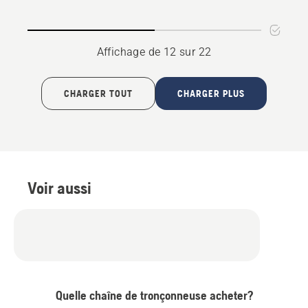
du
semi-
produit
ronde
4.8
de
Affichage de 12 sur 22
sur
3/8
5
po
mini
CHARGER TOUT
CHARGER PLUS
1,3
mm,
note
du
produit
Voir aussi
4.456
sur
5
Quelle chaîne de tronçonneuse acheter?