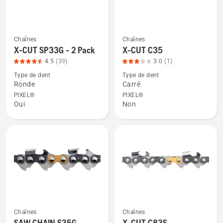
sur
ronde
5
PIXEL
0,325
po
Chaînes
Chaînes
Voir
Voir
1,3
X-CUT SP33G - 2 Pack
X-CUT C35
plus
plus
mm,
4.5
(39)
3.0
(1)
de
de
note
Type de dent
Type de dent
détails
détails
Ronde
Carré
du
sur
sur
PIXEL®
PIXEL®
produit
X-
X-
Oui
Non
4.507
CUT
CUT
sur
SP33G
C35,
5
-
note
2
du
Pack,
produit
note
3
du
sur
produit
5
4.538
Chaînes
Chaînes
Voir
Voir
sur
SAW CHAIN S35G
X-CUT C83S