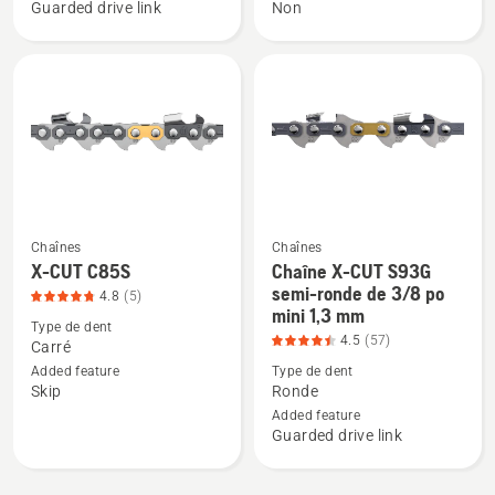
X-
X-
Guarded drive link
Non
CUT
CUT
S83G,
C85,
note
note
du
du
produit
produit
4.305
4.533
sur
sur
5
5
Chaînes
Chaînes
X-CUT C85S
Chaîne X-CUT S93G
Voir
Voir
semi-ronde de 3/8 po
4.8
(5)
plus
plus
mini 1,3 mm
de
de
Type de dent
4.5
(57)
Carré
détails
détails
Added feature
Type de dent
sur
sur
Skip
Ronde
X-
Chaîne
Added feature
CUT
X-
Guarded drive link
C85S,
CUT
note
S93G