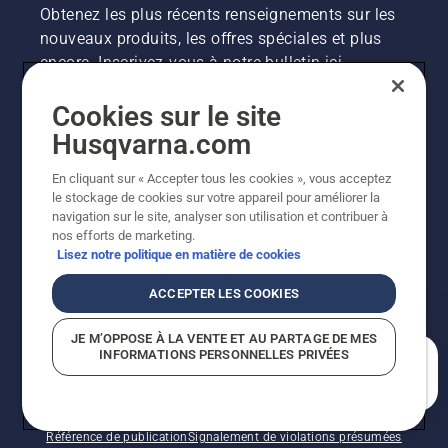
Obtenez les plus récents renseignements sur les
nouveaux produits, les offres spéciales et plus
encore. Inscrivez-vous à notre bulletin ici.
Cookies sur le site
INSCRIPTION À LA NEWSLETTER
Husqvarna.com
En cliquant sur « Accepter tous les cookies », vous acceptez
le stockage de cookies sur votre appareil pour améliorer la
navigation sur le site, analyser son utilisation et contribuer à
nos efforts de marketing.
Lisez notre politique en matière de cookies
ACCEPTER LES COOKIES
©2026 Husqvarna AB (publ.). En raison de
JE M’OPPOSE À LA VENTE ET AU PARTAGE DE MES
l'amélioration continue, le produit peut légèrement
INFORMATIONS PERSONNELLES PRIVÉES
varier par rapport aux images, mais la fonctionnalité de
En quoi pouvons-nous vous aider?
la machine reste inchangée. Tous droits réservés.
Soutien à la clientèle
Politique relative aux témoins
Conditions d’utilisation
Politique de confidentialité
Référence de publication
Signalement de violations présumées