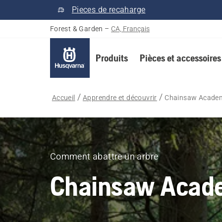
Pieces de recaharge
Forest & Garden
–
CA, Français
Produits
Pièces et accessoires
Accueil
Apprendre et découvrir
Chainsaw Acade
Comment abattre un arbre
Chainsaw Acad