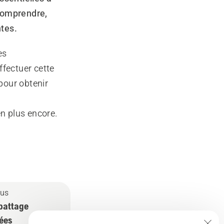
 comprendre,
tes.
es
ffectuer cette
 pour obtenir
en plus encore.
lus
battage
ées