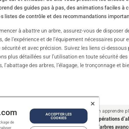
prend des guides pas à pas, des animations faciles à
es listes de contrôle et des recommandations importan
encer à abattre un arbre, assurez-vous de disposer d
 de l’expérience et de l’équipement nécessaires pour e
 sécurité et avec précision. Suivez les liens ci-dessous
ns plus détaillées sur l’utilisation en toute sécurité des
 l’abattage des arbres, l’élagage, le tronçonnage et bi
a.com
pprendre plus
En apprendre p
ACCEPTER LES
rations d’abattage
Opérations d’a
COOKIES
ockage de
bres de base
d’arbres avanc
analyser