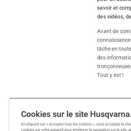
savoir et com
des vidéos, d
Avant de comm
connaissances,
tâche en toute
des informatio
tronçonneuses,
Tout y est !
Cookies sur le site Husqvarn
En a
Opé
En cliquant sur « Accepter tous les cookies », vous acceptez le st
d’ar
cookies sur votre appareil pour améliorer la navigation sur le site, 