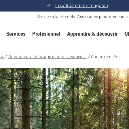
Localisateur de magasin
Service à la clientèle
Assistance pour tondeuse 
Services
Profesionnel
Apprendre & découvrir
O
my
Opérations d’abattage d’arbres avancées
Coupe tempête