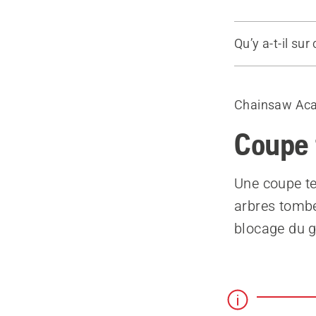
Qu’y a-t-il sur
Soyez prude
Chainsaw Ac
Coupe
Une coupe te
arbres tombé
blocage du g