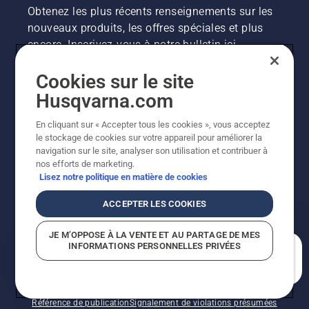
Obtenez les plus récents renseignements sur les
nouveaux produits, les offres spéciales et plus
encore. Inscrivez-vous à notre bulletin ici.
Cookies sur le site
INSCRIPTION À LA NEWSLETTER
Husqvarna.com
En cliquant sur « Accepter tous les cookies », vous acceptez
le stockage de cookies sur votre appareil pour améliorer la
navigation sur le site, analyser son utilisation et contribuer à
nos efforts de marketing.
Lisez notre politique en matière de cookies
ACCEPTER LES COOKIES
©2026 Husqvarna AB (publ.). En raison de
JE M’OPPOSE À LA VENTE ET AU PARTAGE DE MES
l'amélioration continue, le produit peut légèrement
INFORMATIONS PERSONNELLES PRIVÉES
varier par rapport aux images, mais la fonctionnalité de
En quoi pouvons-nous vous aider?
la machine reste inchangée. Tous droits réservés.
Soutien à la clientèle
Politique relative aux témoins
Conditions d’utilisation
Politique de confidentialité
Référence de publication
Signalement de violations présumées