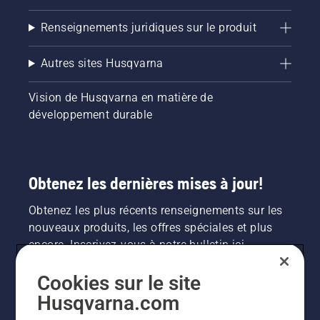
Renseignements juridiques sur le produit
Autres sites Husqvarna
Vision de Husqvarna en matière de
développement durable
Obtenez les dernières mises à jour!
Obtenez les plus récents renseignements sur les
nouveaux produits, les offres spéciales et plus
encore. Inscrivez-vous à notre bulletin ici.
Cookies sur le site
INSCRIPTION À LA NEWSLETTER
Husqvarna.com