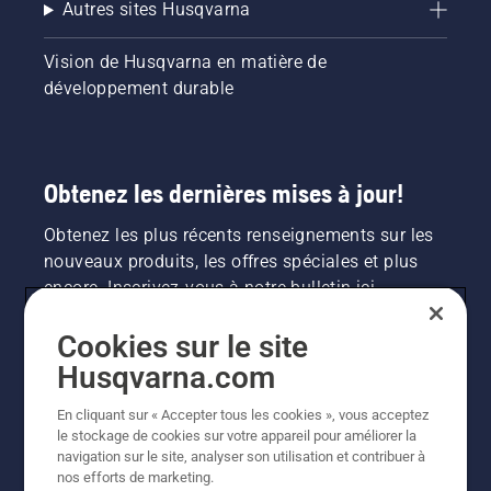
Autres sites Husqvarna
Vision de Husqvarna en matière de
développement durable
Obtenez les dernières mises à jour!
Obtenez les plus récents renseignements sur les
nouveaux produits, les offres spéciales et plus
encore. Inscrivez-vous à notre bulletin ici.
Cookies sur le site
INSCRIPTION À LA NEWSLETTER
Husqvarna.com
En cliquant sur « Accepter tous les cookies », vous acceptez
le stockage de cookies sur votre appareil pour améliorer la
navigation sur le site, analyser son utilisation et contribuer à
nos efforts de marketing.