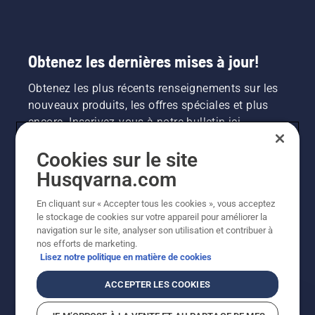
Obtenez les dernières mises à jour!
Obtenez les plus récents renseignements sur les
nouveaux produits, les offres spéciales et plus
encore. Inscrivez-vous à notre bulletin ici.
Cookies sur le site
INSCRIPTION À LA NEWSLETTER
Husqvarna.com
En cliquant sur « Accepter tous les cookies », vous acceptez
le stockage de cookies sur votre appareil pour améliorer la
navigation sur le site, analyser son utilisation et contribuer à
nos efforts de marketing.
Lisez notre politique en matière de cookies
ACCEPTER LES COOKIES
©2026 Husqvarna AB (publ.). En raison de