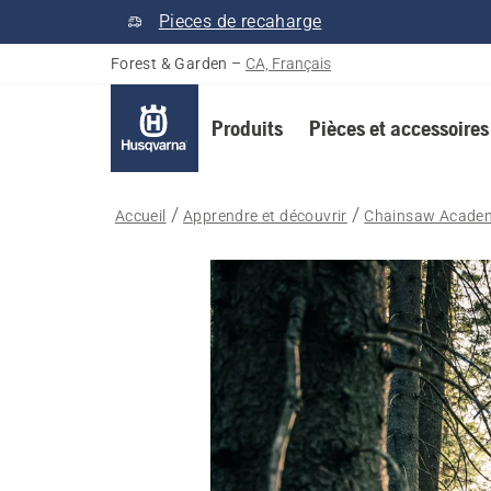
Pieces de recaharge
Forest & Garden
–
CA, Français
Produits
Pièces et accessoires
Accueil
Apprendre et découvrir
Chainsaw Acade