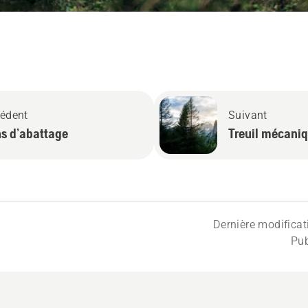
édent
Suivant
ns d’abattage
Treuil mécani
Dernière modifica
Pub