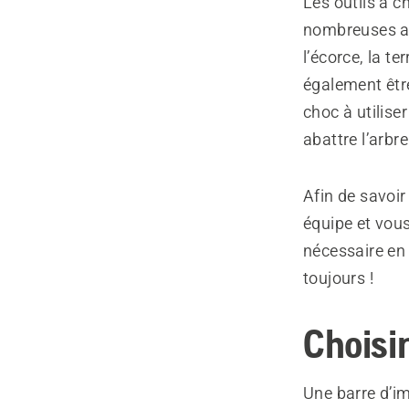
Les outils à c
nombreuses app
l’écorce, la te
également être 
choc à utilise
abattre l’arbre
Afin de savoir
équipe et vou
nécessaire en
toujours !
Choisir
Une barre d’im