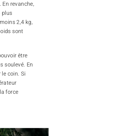
. En revanche,
p plus
 moins 2,4 kg,
poids sont
pouvoir être
as soulevé. En
le coin. Si
pérateur
la force