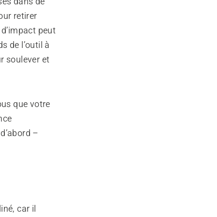
isés dans de
ur retirer
e d’impact peut
s de l’outil à
ur soulever et
ous que votre
nce
 d’abord –
né, car il