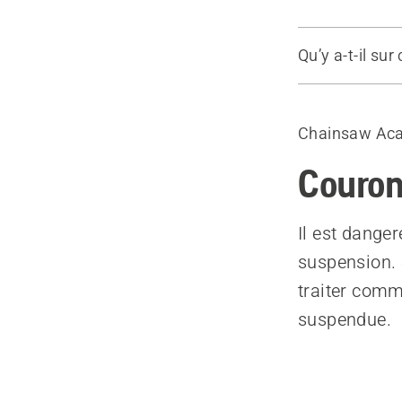
Qu’y a-t-il sur
Abattage d’
Chainsaw Ac
Couron
Il est dange
suspension. S
traiter comm
suspendue.