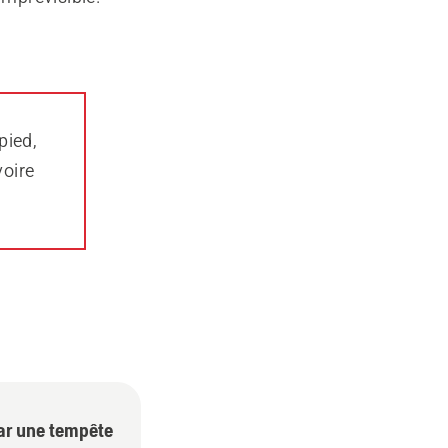
pied,
voire
par une tempête