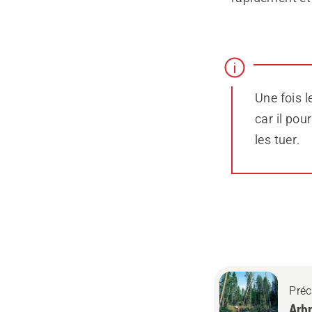
Une fois l
car il pou
les tuer.
Préc
Arbr