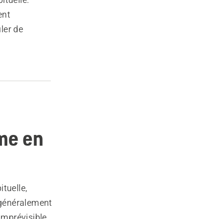
ent
ler de
ime en
tuelle,
 généralement
imprévisible.