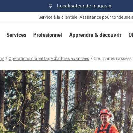
Localisateur de magasin
Service à la clientèle
Assistance pour tondeuse 
Services
Profesionnel
Apprendre & découvrir
O
my
Opérations d’abattage d’arbres avancées
Couronnes cassées