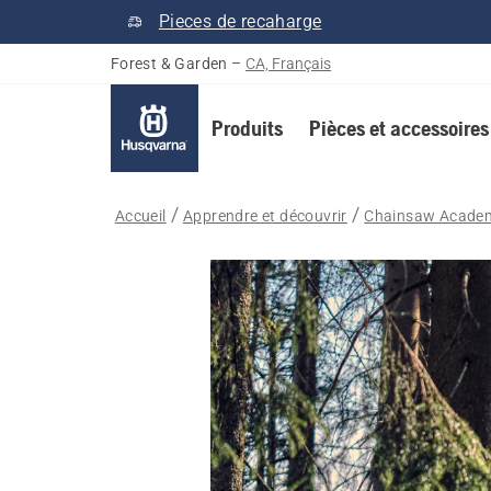
Pieces de recaharge
Forest & Garden
–
CA, Français
Produits
Pièces et accessoires
Accueil
Apprendre et découvrir
Chainsaw Acade