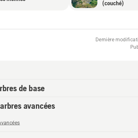
(couché)
Dernière modifica
Pub
arbres de base
’arbres avancées
 avancées