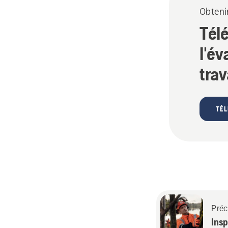
Obtenir
Télé
l'év
trav
TÉL
Préc
Insp