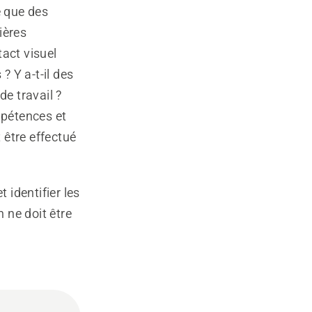
e que des
ières
act visuel
Y a-t-il des
de travail ?
pétences et
 être effectué
 identifier les
n ne doit être