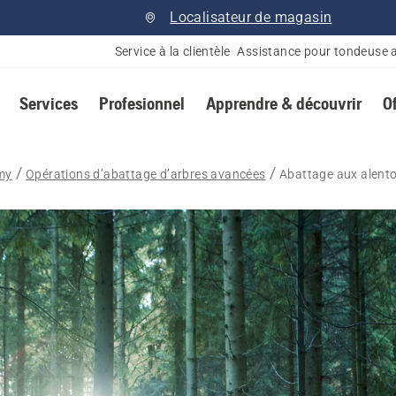
Localisateur de magasin
Service à la clientèle
Assistance pour tondeuse 
Services
Profesionnel
Apprendre & découvrir
O
my
Opérations d’abattage d’arbres avancées
Abattage aux alento