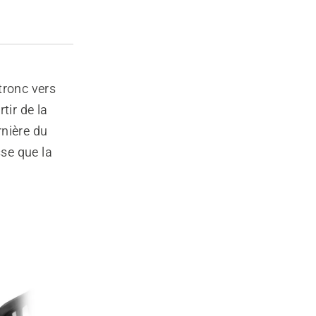
tronc vers
tir de la
rnière du
sse que la