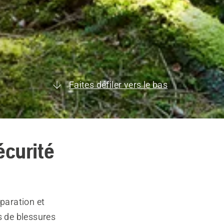
Faites défiler vers le bas
écurité
éparation et
s de blessures