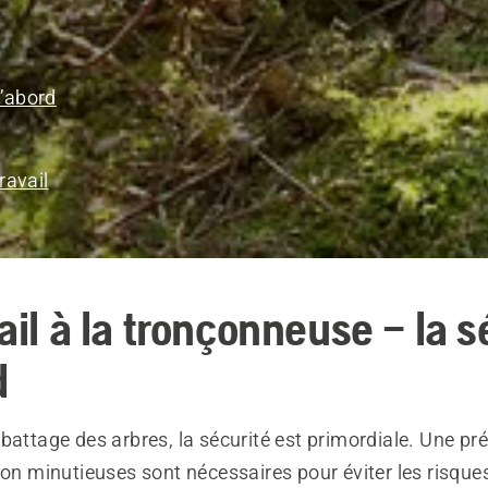
d’abord
ravail
ail à la tronçonneuse – la s
d
battage des arbres, la sécurité est primordiale. Une pr
ion minutieuses sont nécessaires pour éviter les risque