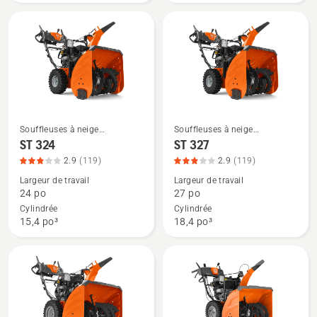
du
produit
3.438
sur
5
Souffleuses à neige
Souffleuses à neige
Voir
Voir
résidentielles
résidentielles
ST 324
ST 327
plus
plus
2.9
(119)
2.9
(119)
de
de
Largeur de travail
Largeur de travail
détails
détails
24 po
27 po
sur
sur
Cylindrée
Cylindrée
ST 324,
ST 327,
15,4 po³
18,4 po³
note
note
du
du
produit
produit
2.941
2.941
sur
sur