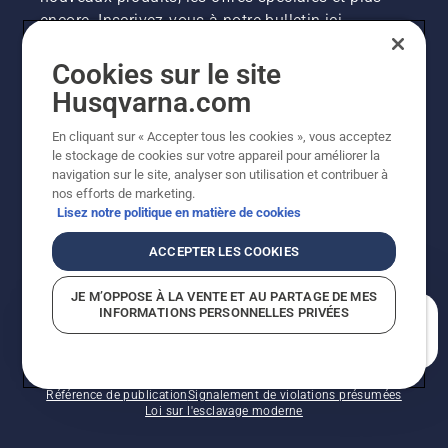
encore. Inscrivez-vous à notre bulletin ici.
Cookies sur le site
INSCRIPTION À LA NEWSLETTER
Husqvarna.com
En cliquant sur « Accepter tous les cookies », vous acceptez
le stockage de cookies sur votre appareil pour améliorer la
navigation sur le site, analyser son utilisation et contribuer à
nos efforts de marketing.
Lisez notre politique en matière de cookies
ACCEPTER LES COOKIES
©2026 Husqvarna AB (publ.). En raison de
JE M’OPPOSE À LA VENTE ET AU PARTAGE DE MES
l'amélioration continue, le produit peut légèrement
INFORMATIONS PERSONNELLES PRIVÉES
varier par rapport aux images, mais la fonctionnalité de
En quoi pouvons-nous vous aider?
la machine reste inchangée. Tous droits réservés.
Soutien à la clientèle
Politique relative aux témoins
Conditions d’utilisation
Politique de confidentialité
Référence de publication
Signalement de violations présumées
Loi sur l'esclavage moderne