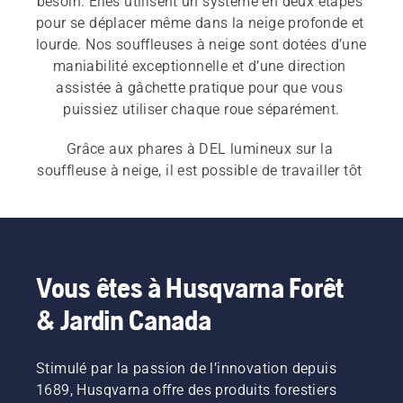
besoin. Elles utilisent un système en deux étapes 
pour se déplacer même dans la neige profonde et 
lourde. Nos souffleuses à neige sont dotées d’une 
maniabilité exceptionnelle et d’une direction 
assistée à gâchette pratique pour que vous 
Grâce aux phares à DEL lumineux sur la 
souffleuse à neige, il est possible de travailler tôt 
le matin ou tard le soir. Consultez notre 
guide 
d’achat de souffleuse à neige
 pour trouver la 
solution qui répond le mieux à vos besoins.
Vous êtes à Husqvarna Forêt
& Jardin Canada
Stimulé par la passion de l’innovation depuis
1689, Husqvarna offre des produits forestiers