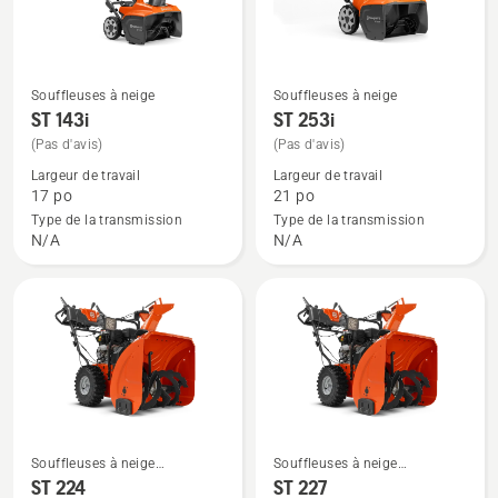
5
Souffleuses à neige
Souffleuses à neige
Voir
Voir
ST 143i
ST 253i
plus
plus
(Pas d'avis)
(Pas d'avis)
de
de
Largeur de travail
Largeur de travail
détails
détails
17 po
21 po
sur
sur
Type de la transmission
Type de la transmission
ST 143i
ST 253i
N/A
N/A
Souffleuses à neige
Souffleuses à neige
Voir
Voir
résidentielles
résidentielles
ST 224
ST 227
plus
plus