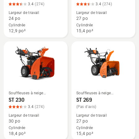
3.4
(274)
3.4
(274)
de
de
Largeur de travail
Largeur de travail
détails
détails
24 po
27 po
sur
sur
Cylindrée
Cylindrée
ST 224,
ST 227,
12,9 po³
15,4 po³
note
note
du
du
produit
produit
3.438
3.438
sur
sur
5
5
Souffleuses à neige
Souffleuses à neige
Voir
Voir
résidentielles
résidentielles
ST 230
ST 269
plus
plus
3.4
(274)
(Pas d'avis)
de
de
Largeur de travail
Largeur de travail
détails
détails
30 po
27 po
sur
sur
Cylindrée
Cylindrée
ST 230,
ST 269
18,4 po³
15,4 po³
note