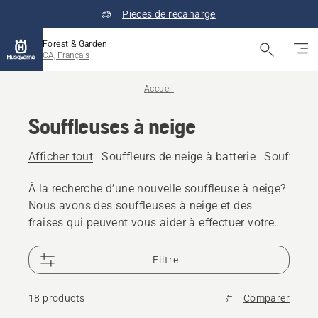
Pieces de recaharge
Forest & Garden
CA, Français
Accueil
Souffleuses à neige
Afficher tout
Souffleurs de neige à batterie
Souffleuse
À la recherche d’une nouvelle souffleuse à neige?
Nous avons des souffleuses à neige et des
fraises qui peuvent vous aider à effectuer votre
travail. Toutes nos machines sont dotées d’un
système à deux étapes pour vous aider à évacuer
Filtre
la neige, même profonde et lourde.
18 products
Comparer