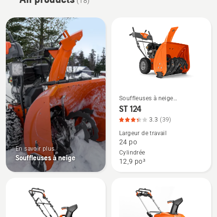
(18)
Souffleuses à neige
Voir
résidentielles
ST 124
plus
3.3
(39)
de
Largeur de travail
détails
24 po
sur
En savoir plus
Cylindrée
Souffleuses à neige
ST 124,
12,9 po³
note
du
produit
3.333
sur