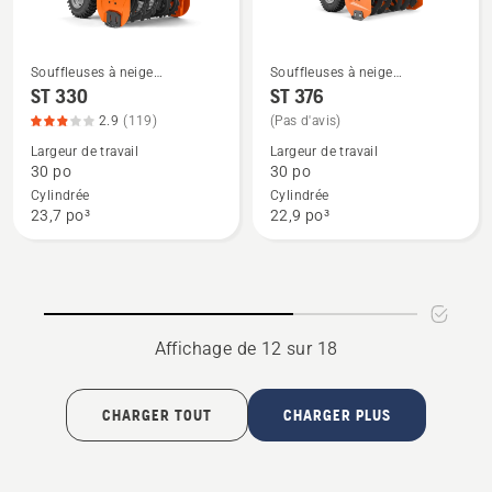
5
5
Souffleuses à neige
Souffleuses à neige
Voir
Voir
résidentielles
résidentielles
ST 330
ST 376
plus
plus
2.9
(119)
(Pas d'avis)
de
de
Largeur de travail
Largeur de travail
détails
détails
30 po
30 po
sur
sur
Cylindrée
Cylindrée
ST 330,
ST 376
23,7 po³
22,9 po³
note
du
produit
2.941
sur
Affichage de 12 sur 18
5
CHARGER TOUT
CHARGER PLUS