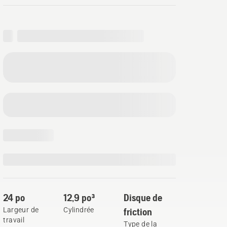
24 po
12,9 po³
Disque de
Largeur de
Cylindrée
friction
travail
Type de la