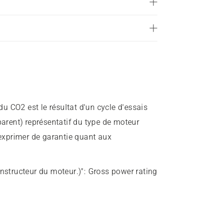
sur
5.
39
évaluations
u CO2 est le résultat d'un cycle d'essais
parent) représentatif du type de moteur
 exprimer de garantie quant aux
onstructeur du moteur.)"
:
Gross power rating