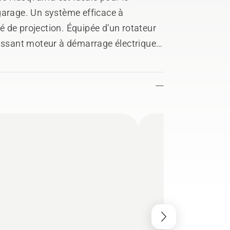
garage. Un système efficace à
 de projection. Équipée d’un rotateur
uissant moteur à démarrage électrique,
it qu’une bouchée des chutes de neige.
 accumulations de neige légères à