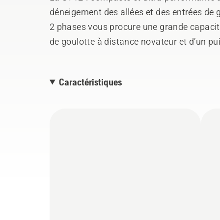
déneigement des allées et des entrées de 
2 phases vous procure une grande capacité
de goulotte à distance novateur et d’un p
cette souffleuse facile à manœuvrer ne fa
Largeur de travail de 24 po. Convient aux
Caractéristiques
moyennes.