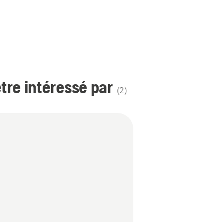
re intéressé par
(
2
)