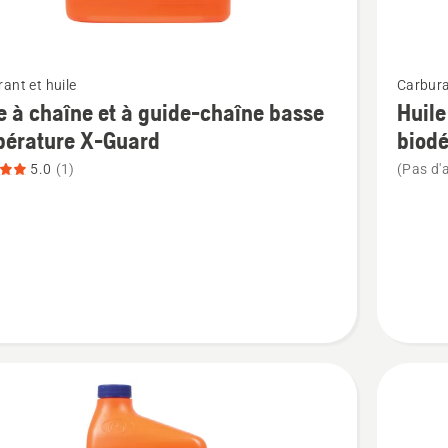
Voir
ant et huile
Carbura
plus
e à chaîne et à guide-chaîne basse
Huile
de
pérature X-Guard
biod
détails
5.0
(1)
(Pas d'a
sur
Huile
à
chaîne
et
à
guide-
chaîne
biodégr