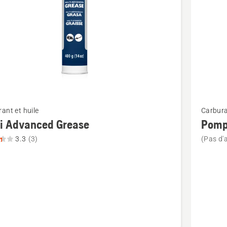
Voir
ant et huile
Carbura
plus
i Advanced Grease
Pomp
de
3.3
(3)
(Pas d'a
détails
sur
Pompe
ced
à
,
graisse