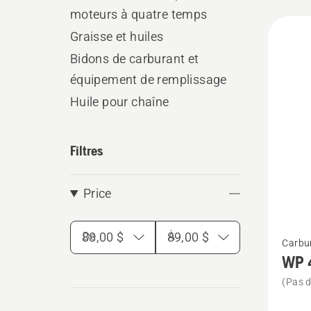
moteurs à quatre temps
All
Graisse et huiles
produ
Bidons de carburant et
équipement de remplissage
Huile pour chaîne
Filtres
Price
Voir
De
À
Carbur
plus
WP 
de
(Pas d
détails