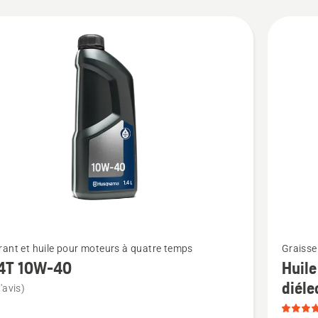
cts
Voir
ant et huile pour moteurs à quatre temps
Graisse 
plus
4T 10W-40
Huile
de
diéle
'avis)
détails