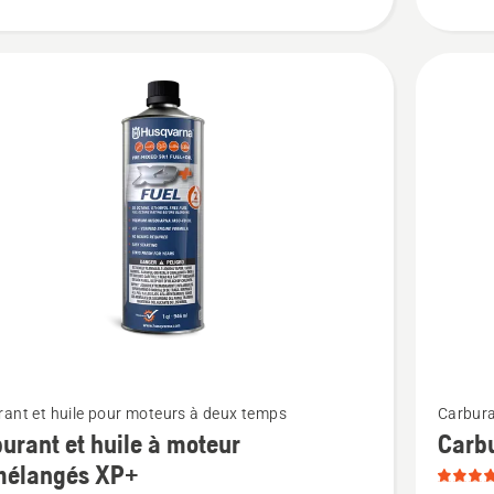
Voir
ant et huile pour moteurs à deux temps
Carbura
plus
urant et huile à moteur
Carbu
de
mélangés XP+
détails