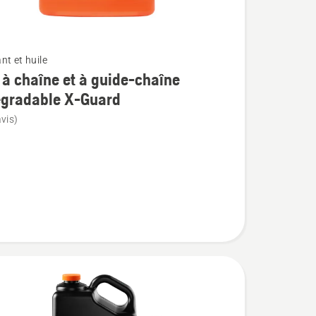
nt et huile
 à chaîne et à guide-chaîne
égradable X-Guard
vis)
adable