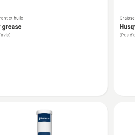
sur
5
Voir
ant et huile
Graisse 
plus
 grease
Husq
de
'avis)
(Pas d'a
détails
sur
Husqvar
bearing
grease