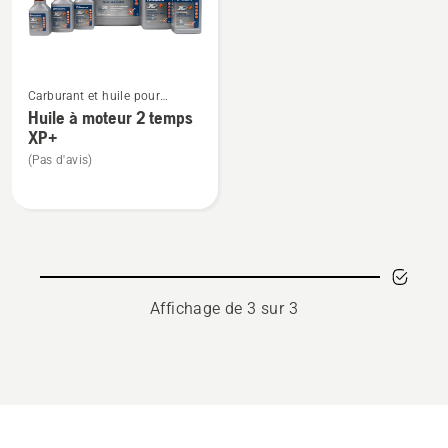
prémélangés
HP
XP+,
note
Voir
du
Carburant et huile pour
plus
produit
moteurs à deux temps
Huile à moteur 2 temps
de
4.917
XP+
détails
sur
(Pas d'avis)
sur
5
Huile
à
moteur
2 temps
XP+
Affichage de 3 sur 3