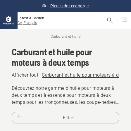
Pieces de recaharge
Forest & Garden
CA, Français
Carburant et huile
Carburant et huile pour
moteurs à deux temps
Afficher tout
Carburant et huile pour moteurs à deux 
Découvrez notre gamme d'huile pour moteurs à
deux temps et à essence pour moteurs à deux
temps pour les tronçonneuses, les coupe-herbes
et autres équipements d'extérieur, afin d'aider
votre produit Husqvarna à maintenir une
Filtre
performance optimale.