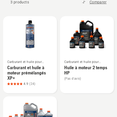
3 products
Comparer
All
products
Voir
Voir
Carburant et huile pour
Carburant et huile pour
plus
plus
moteurs à deux temps
moteurs à deux temps
Carburant et huile à
Huile à moteur 2 temps
de
de
moteur prémélangés
HP
détails
détails
XP+
(Pas d'avis)
sur
sur
4.9
(24)
Carburant
Huile
et
à
huile
moteur
à
2
moteur
temps