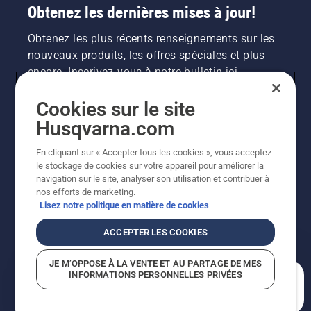
Obtenez les dernières mises à jour!
Obtenez les plus récents renseignements sur les
nouveaux produits, les offres spéciales et plus
encore. Inscrivez-vous à notre bulletin ici.
Cookies sur le site
INSCRIPTION À LA NEWSLETTER
Husqvarna.com
En cliquant sur « Accepter tous les cookies », vous acceptez
le stockage de cookies sur votre appareil pour améliorer la
navigation sur le site, analyser son utilisation et contribuer à
nos efforts de marketing.
Lisez notre politique en matière de cookies
ACCEPTER LES COOKIES
©2026 Husqvarna AB (publ.). En raison de
JE M’OPPOSE À LA VENTE ET AU PARTAGE DE MES
l'amélioration continue, le produit peut légèrement
INFORMATIONS PERSONNELLES PRIVÉES
varier par rapport aux images, mais la fonctionnalité de
En quoi pouvons-nous vous aider?
la machine reste inchangée. Tous droits réservés.
Soutien à la clientèle
Politique relative aux témoins