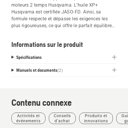
moteurs 2 temps Husqvarna. L’huile XP+
Husqvarna est certifiée JASO-FD. Ainsi, sa
formule respecte et dépasse les exigences les
plus rigoureuses, ce qui offre le parfait équilibre
de lubrification du moteur, de détergence et de
puissance d’échappement. La formule XP+
Informations sur le produit
Husqvarna à faible émission de fumée est
également conçue exprès pour garantir une
Spécifications
température de fonctionnement la plus basse
possible, ce qui prévient les pannes prématurées
Manuels et documents
(
2
)
de roulement de moteur. Comporte le sceau FMV
– formule moteur vérifiée. L’huile à moteur
2 temps XP+ Husqvarna a été soumise à des
tests approfondis en laboratoire pour assurer la
Contenu connexe
durabilité des moteurs Husqvarna.
Activités et
Conseils
Produits et
Gui
événements
d’achat
innovations
g
pra