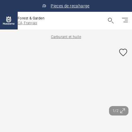
Pieces de recaharge
Forest & Garden
CA, Français
Carburant et huile
1/2