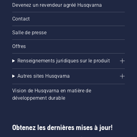
comment
Devenez un revendeur agréé Husqvarna
vérifier si
votre
Contact
système
de
Salle de presse
lubrification
de
chaîne
Offres
de
tronçonneuse
Renseignements juridiques sur le produit
fonctionne
correctement.
Vérifiez
Autres sites Husqvarna
d’abord
votre
Vision de Husqvarna en matière de
niveau
développement durable
d’huile.
Démarrez
votre
tronçonneuse
et
Obtenez les dernières mises à jour!
assurez-
vous que