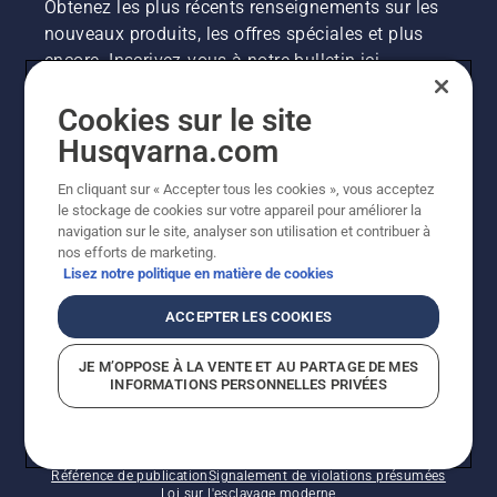
Obtenez les plus récents renseignements sur les
le frein
nouveaux produits, les offres spéciales et plus
de
encore. Inscrivez-vous à notre bulletin ici.
chaîne
est
désactivé.
Cookies sur le site
INSCRIPTION À LA NEWSLETTER
Faites
Husqvarna.com
tourner
le
En cliquant sur « Accepter tous les cookies », vous acceptez
moteur
le stockage de cookies sur votre appareil pour améliorer la
de la
navigation sur le site, analyser son utilisation et contribuer à
tronçonneuse
nos efforts de marketing.
à
Lisez notre politique en matière de cookies
quelques
centimètres
ACCEPTER LES COOKIES
du tronc
d’un
©2026 Husqvarna AB (publ.). En raison de
JE M’OPPOSE À LA VENTE ET AU PARTAGE DE MES
arbre.
l'amélioration continue, le produit peut légèrement
INFORMATIONS PERSONNELLES PRIVÉES
L’huile
varier par rapport aux images, mais la fonctionnalité de
sur le
la machine reste inchangée. Tous droits réservés.
coffre
Soutien à la clientèle
Politique relative aux témoins
Conditions d’utilisation
Politique de confidentialité
indique
Référence de publication
Signalement de violations présumées
que le
Loi sur l'esclavage moderne