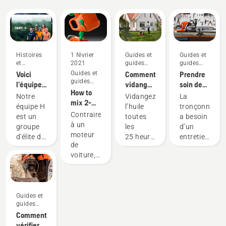
Histoires
1 février
Guides et
Guides et
et
2021
guides
guides
inspiration
pratiques
pratiques
Voici
Guides et
Comment
Prendre
guides
l’équipe
vidanger
soin de
pratiques
How to
H de
l’huile de
votre
Notre
Vidangez
La
mix 2-
Husqvarna,
votre
équipement
équipe H
l’huile
tronçonneuse
stroke
nos
tondeuse
de coupe
Contrairement
est un
toutes
a besoin
fuel
utilisateurs
Husqvarna
à un
groupe
les
d’un
les plus
moteur
d'élite de
25 heures
entretien
exigeants
de
professionnels
de
régulier
voiture,
qualifiés
fonctionnement
pour
le
et
ou une
offrir un
moteur
respectés
fois par
rendement
deux
qui
saison.
optimal
temps
Guides et
représentent
Vous
et durer
guides
n’a pas
à la fois
pouvez
longtemps.
pratiques
Comment
de
le
avoir
Voici un
vérifier si
réservoir