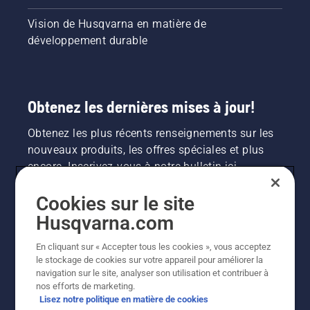
Vision de Husqvarna en matière de
développement durable
Obtenez les dernières mises à jour!
Obtenez les plus récents renseignements sur les
nouveaux produits, les offres spéciales et plus
encore. Inscrivez-vous à notre bulletin ici.
Cookies sur le site
INSCRIPTION À LA NEWSLETTER
Husqvarna.com
En cliquant sur « Accepter tous les cookies », vous acceptez
le stockage de cookies sur votre appareil pour améliorer la
navigation sur le site, analyser son utilisation et contribuer à
nos efforts de marketing.
Lisez notre politique en matière de cookies