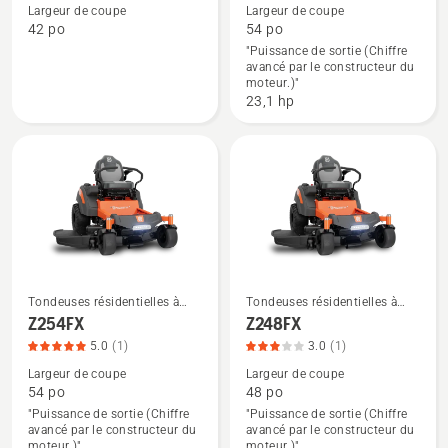
de
de
Largeur de coupe
Largeur de coupe
détails
détails
42 po
54 po
"Puissance de sortie (Chiffre
sur
sur
avancé par le constructeur du
Z245i
Z345
moteur.)"
54",
23,1 hp
note
du
produit
3.543
sur
5
Tondeuses résidentielles à
Tondeuses résidentielles à
rayon de braquage zéro
rayon de braquage zéro
Voir
Voir
Z254FX
Z248FX
plus
plus
5.0
(1)
3.0
(1)
de
de
Largeur de coupe
Largeur de coupe
détails
détails
54 po
48 po
"Puissance de sortie (Chiffre
"Puissance de sortie (Chiffre
sur
sur
avancé par le constructeur du
avancé par le constructeur du
Z254FX,
Z248FX,
moteur.)"
moteur.)"