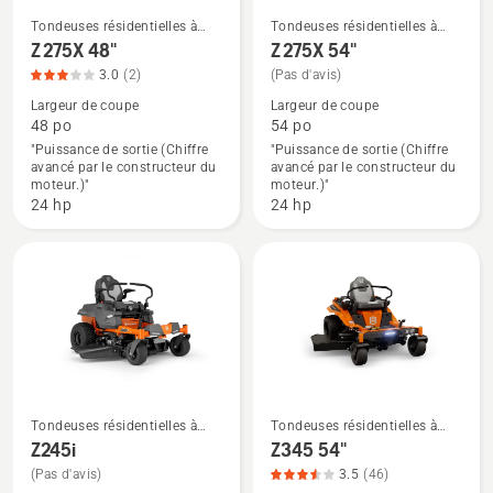
Tondeuses résidentielles à
Tondeuses résidentielles à
rayon de braquage zéro
rayon de braquage zéro
Voir
Voir
Z 275X 48"
Z 275X 54"
plus
plus
3.0
(2)
(Pas d'avis)
de
de
Largeur de coupe
Largeur de coupe
détails
détails
48 po
54 po
"Puissance de sortie (Chiffre
"Puissance de sortie (Chiffre
sur
sur
avancé par le constructeur du
avancé par le constructeur du
Z 275X
Z 275X
moteur.)"
moteur.)"
48",
54"
24 hp
24 hp
note
du
produit
3
sur
5
Tondeuses résidentielles à
Tondeuses résidentielles à
rayon de braquage zéro
rayon de braquage zéro
Voir
Voir
Z245i
Z345 54"
plus
plus
(Pas d'avis)
3.5
(46)