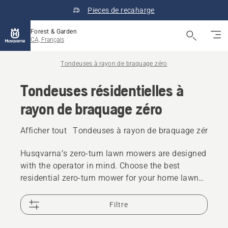
Pieces de recaharge
Forest & Garden
CA, Français
Tondeuses à rayon de braquage zéro
Tondeuses résidentielles à
rayon de braquage zéro
Afficher tout
Tondeuses à rayon de braquage zéro pro
Husqvarna’s zero-turn lawn mowers are designed
with the operator in mind. Choose the best
residential zero-turn mower for your home lawn
maintenance and hit the ground running with a
Husqvarna.
Filtre