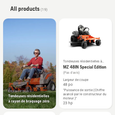
All products
(19)
Tondeuses résidentielles à
rayon de braquage zéro
Voir
MZ 48IN Special Edition
plus
(Pas d'avis)
de
Largeur de coupe
détails
48 po
"Puissance de sortie (Chiffre
sur
En savoir plus
avancé par le constructeur du
Tondeuses résidentielles
MZ 48IN
moteur.)"
à rayon de braquage zéro
Special
23 hp
Edition