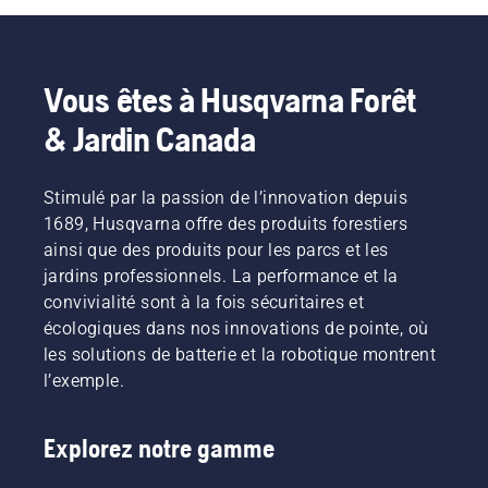
Husqvarna residential heavy duty zero-turn 
mowers handle any rough lawn condition - from 
well-kept to rough areas, slopes to high grass. 
Explore and compare all our 
zero-turn mowers
.
Vous êtes à Husqvarna Forêt
& Jardin Canada
Stimulé par la passion de l’innovation depuis
1689, Husqvarna offre des produits forestiers
ainsi que des produits pour les parcs et les
jardins professionnels. La performance et la
convivialité sont à la fois sécuritaires et
écologiques dans nos innovations de pointe, où
les solutions de batterie et la robotique montrent
l’exemple.
Explorez notre gamme