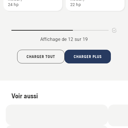
note
note
24 hp
22 hp
du
du
produit
produit
5
3
sur
sur
5
5
Affichage de 12 sur 19
CHARGER TOUT
CHARGER PLUS
Voir aussi