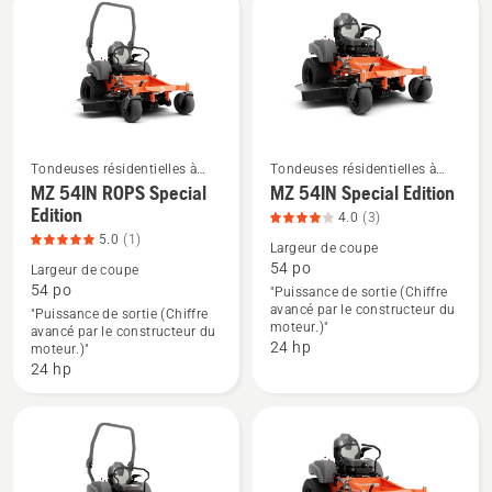
Tondeuses résidentielles à
Tondeuses résidentielles à
rayon de braquage zéro
rayon de braquage zéro
MZ 54IN ROPS Special
MZ 54IN Special Edition
Voir
Voir
Edition
4.0
(3)
plus
plus
5.0
(1)
Largeur de coupe
de
de
54 po
Largeur de coupe
détails
détails
54 po
"Puissance de sortie (Chiffre
sur
sur
avancé par le constructeur du
"Puissance de sortie (Chiffre
moteur.)"
MZ 54IN
MZ 54IN
avancé par le constructeur du
24 hp
moteur.)"
ROPS
Special
24 hp
Special
Edition,
Edition,
note
note
du
du
produit
produit
4