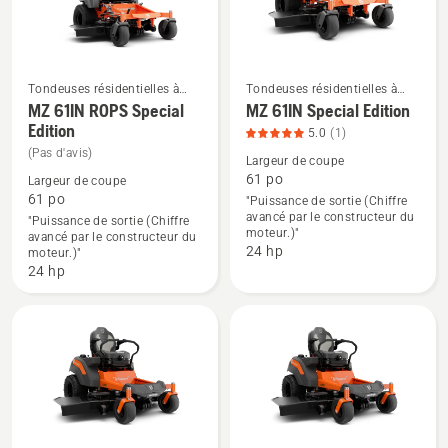
5
sur
sur
5
5
Tondeuses résidentielles à
Tondeuses résidentielles à
rayon de braquage zéro
rayon de braquage zéro
MZ 61IN ROPS Special
MZ 61IN Special Edition
Voir
Voir
Edition
5.0
(1)
plus
plus
(Pas d'avis)
Largeur de coupe
de
de
61 po
Largeur de coupe
détails
détails
61 po
"Puissance de sortie (Chiffre
sur
sur
avancé par le constructeur du
"Puissance de sortie (Chiffre
moteur.)"
MZ 61IN
MZ 61IN
avancé par le constructeur du
24 hp
moteur.)"
ROPS
Special
24 hp
Special
Edition,
Edition
note
du
produit
5
sur
5