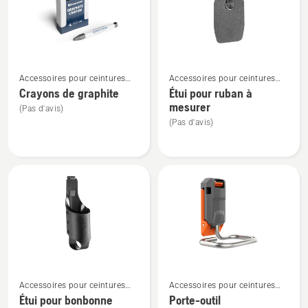
Voir
Voir
Accessoires pour ceintures
Accessoires pour ceintures
plus
plus
porte-outils
porte-outils
Crayons de graphite
Étui pour ruban à
de
de
mesurer
(Pas d'avis)
détails
détails
(Pas d'avis)
sur
sur
Crayons
Étui
de
pour
graphite
ruban
à
mesurer
Voir
Voir
Accessoires pour ceintures
Accessoires pour ceintures
plus
plus
porte-outils
porte-outils
Étui pour bonbonne
Porte-outil
de
de