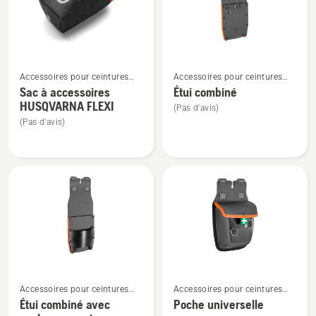
5
sur
5
Voir
Voir
Accessoires pour ceintures
Accessoires pour ceintures
plus
plus
porte-outils
porte-outils
Sac à accessoires
Étui combiné
de
de
HUSQVARNA FLEXI
(Pas d'avis)
détails
détails
(Pas d'avis)
sur
sur
Sac
Étui
à
combiné
accessoires
HUSQVARNA
FLEXI
Voir
Voir
Accessoires pour ceintures
Accessoires pour ceintures
plus
plus
porte-outils
porte-outils
Étui combiné avec
Poche universelle
de
de