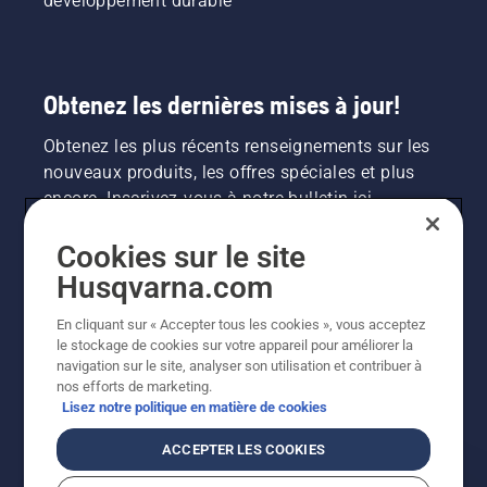
développement durable
Obtenez les dernières mises à jour!
Obtenez les plus récents renseignements sur les
nouveaux produits, les offres spéciales et plus
encore. Inscrivez-vous à notre bulletin ici.
Cookies sur le site
INSCRIPTION À LA NEWSLETTER
Husqvarna.com
En cliquant sur « Accepter tous les cookies », vous acceptez
le stockage de cookies sur votre appareil pour améliorer la
navigation sur le site, analyser son utilisation et contribuer à
nos efforts de marketing.
Lisez notre politique en matière de cookies
ACCEPTER LES COOKIES
©2026 Husqvarna AB (publ.). En raison de