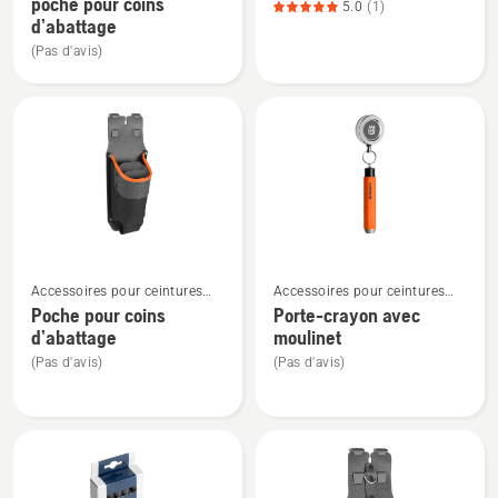
poche pour coins
5.0
(1)
détails
détails
d’abattage
sur
sur
(Pas d'avis)
Étui
Poche
combiné
universelle,
avec
note
poche
du
pour
produit
coins
5
d’abattage
sur
5
Voir
Voir
Accessoires pour ceintures
Accessoires pour ceintures
plus
plus
porte-outils
porte-outils
Poche pour coins
Porte-crayon avec
de
de
d’abattage
moulinet
détails
détails
(Pas d'avis)
(Pas d'avis)
sur
sur
Poche
Porte-
pour
crayon
coins
avec
d’abattage
moulinet