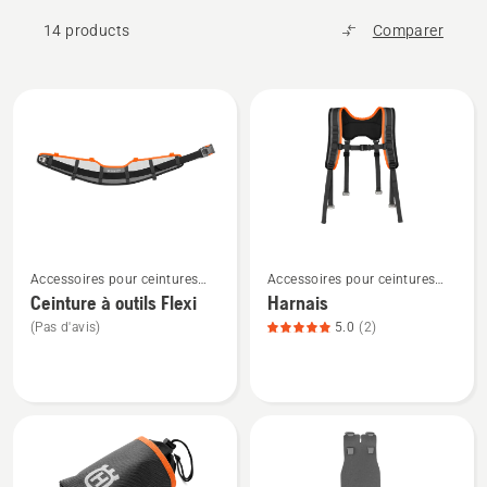
14 products
Comparer
All
products
Voir
Voir
Accessoires pour ceintures
Accessoires pour ceintures
plus
plus
porte-outils
porte-outils
Ceinture à outils Flexi
Harnais
de
de
(Pas d'avis)
5.0
(2)
détails
détails
sur
sur
Ceinture
Harnais,
à
note
outils
du
Flexi
produit