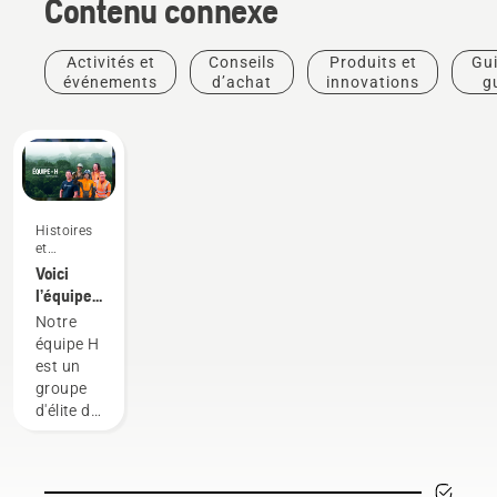
Contenu connexe
Activités et
Conseils
Produits et
Gui
événements
d’achat
innovations
g
pra
Histoires
et
inspiration
Voici
l’équipe
H de
Notre
Husqvarna,
équipe H
nos
est un
utilisateurs
groupe
les plus
d'élite de
exigeants
professionnels
qualifiés
et