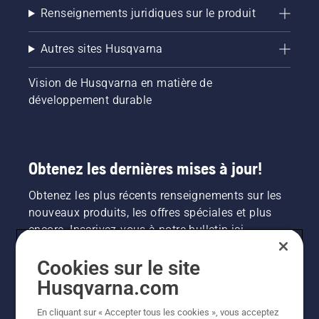
Renseignements juridiques sur le produit
Autres sites Husqvarna
Vision de Husqvarna en matière de
développement durable
Obtenez les dernières mises à jour!
Obtenez les plus récents renseignements sur les
nouveaux produits, les offres spéciales et plus
encore. Inscrivez-vous à notre bulletin ici.
Cookies sur le site
INSCRIPTION À LA NEWSLETTER
Husqvarna.com
En cliquant sur « Accepter tous les cookies », vous acceptez