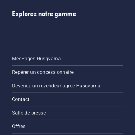
et plus
durable
Explorez notre gamme
grâce à
des
produits
conçus
pour les
professionnels
et par
MesPages Husqvarna
des
professionnels.
Découvrez
Repérer un concessionnaire
chacun
des
Devenez un revendeur agréé Husqvarna
ambassadeurs
de notre
Contact
marque
ci-
Salle de presse
dessous.
Offres