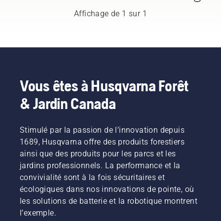
respectés
qui
Affichage de 1 sur 1
représentent
à la fois
le
secteur
de
l'entretien
des
Vous êtes à Husqvarna Forêt
arbres et
& Jardin Canada
celui de
la
foresterie.
Ensemble,
Stimulé par la passion de l’innovation depuis
nous
1689, Husqvarna offre des produits forestiers
travaillons
ainsi que des produits pour les parcs et les
à faire
jardins professionnels. La performance et la
progresser
convivialité sont à la fois sécuritaires et
ces
disciplines
écologiques dans nos innovations de pointe, où
vers un
les solutions de batterie et la robotique montrent
avenir
l’exemple.
plus sûr