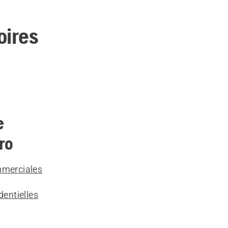
oires
e
ro
mmerciales
entielles