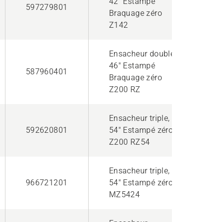
42" Estampé
597279801
Braquage zéro
Z142
Ensacheur double,
46" Estampé
587960401
Braquage zéro
Z200 RZ
Ensacheur triple,
592620801
54" Estampé zéro
Z200 RZ54
Ensacheur triple,
966721201
54" Estampé zéro
MZ5424