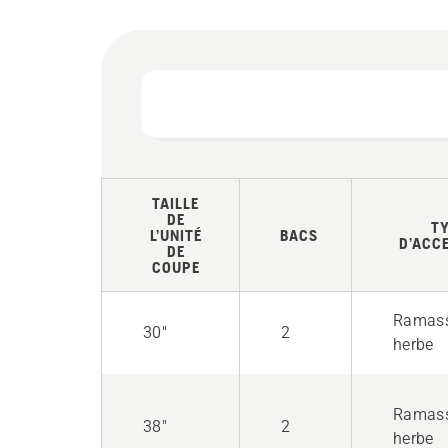
TAILLE
DE
T
L’UNITÉ
BACS
D’ACC
DE
COUPE
Ramas
30"
2
herbe
Ramas
38"
2
herbe