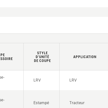
STYLE
YPE
D’UNITÉ
APPLICATION
ESSOIRE
DE COUPE
se-
LRV
LRV
se-
Estampé
Tracteur