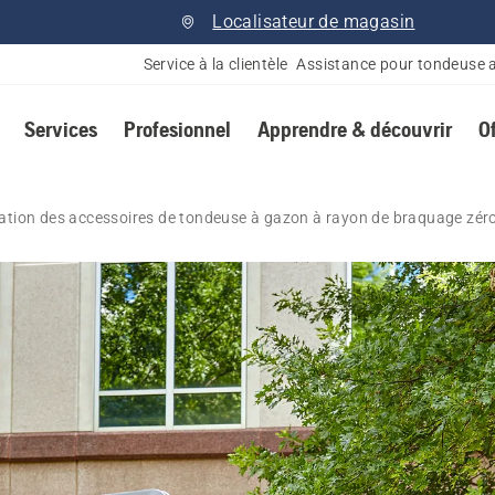
Localisateur de magasin
Service à la clientèle
Assistance pour tondeuse 
Services
Profesionnel
Apprendre & découvrir
O
lation des accessoires de tondeuse à gazon à rayon de braquage zér