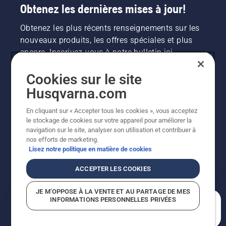
Obtenez les dernières mises à jour!
Obtenez les plus récents renseignements sur les
nouveaux produits, les offres spéciales et plus
encore. Inscrivez-vous à notre bulletin ici.
Cookies sur le site
INSCRIPTION À LA NEWSLETTER
Husqvarna.com
En cliquant sur « Accepter tous les cookies », vous acceptez
le stockage de cookies sur votre appareil pour améliorer la
navigation sur le site, analyser son utilisation et contribuer à
nos efforts de marketing.
Lisez notre politique en matière de cookies
ACCEPTER LES COOKIES
©2026 Husqvarna AB (publ.). En raison de
JE M’OPPOSE À LA VENTE ET AU PARTAGE DE MES
l'amélioration continue, le produit peut légèrement
INFORMATIONS PERSONNELLES PRIVÉES
varier par rapport aux images, mais la fonctionnalité de
En quoi pouvons-nous vous aider?
la machine reste inchangée. Tous droits réservés.
Soutien à la clientèle
Politique relative aux témoins