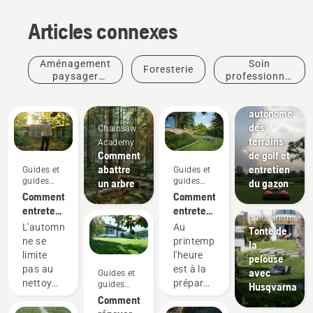
Articles connexes
Aménagement
Soin
Foresterie
Parcours
paysager
professionnel
de golf
commercial
des arbres
Tonte
autonome
des
Chainsaw
terrains
Academy
Comment
de golf et
abattre
entretien
Guides et
Guides et
guides
guides
un arbre
du gazon
Produits
pratiques
pratiques
Comment
Comment
et
entretenir
entretenir
innovations
ma
ma
L'automne
Au
Tonte de
pelouse
pelouse
ne se
printemps,
la
en
au
limite
l'heure
pelouse
automne :
printemps :
pas au
est à la
avec
Guides et
nos
nos
nettoyage
préparation
guides
Husqvarna
6 meilleurs
9 meilleurs
pratiques
des
de votre
Comment
conseils
conseils
feuilles
jardin