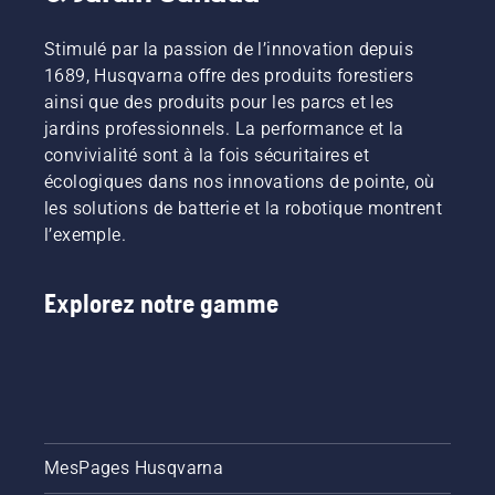
des
conseils
suivante.
votre
pas.
meilleurs
essentiels
Pour
pelouse
Voici un
de
tout au
vous
reste
Stimulé par la passion de l’innovation depuis
guide
l’industrie
long de
mettre
saine et
1689, Husqvarna offre des produits forestiers
étape
pour
la saison
dans le
luxuriante.
par
ainsi que des produits pour les parcs et les
obtenir
pour que
bain,
étape
jardins professionnels. La performance et la
des
votre
commencez
sur la
convivialité sont à la fois sécuritaires et
réponses.
pelouse
par
façon de
reste
consulter
écologiques dans nos innovations de pointe, où
réparer
saine et
nos
les solutions de batterie et la robotique montrent
une
luxuriante.
conseils
pelouse
l’exemple.
essentiels
endommagée.
tout au
long de
Explorez notre gamme
la saison
pour que
votre
pelouse
reste
saine et
luxuriante.
MesPages Husqvarna