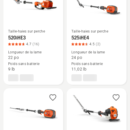
sur
5
Taille-haies sur perche
Taille-haies sur perche
Voir
Voir
520iHE3
525iHE4
plus
plus
4.7
(16)
4.5
(2)
de
de
Longueur de la lame
Longueur de la lame
détails
détails
22 po
24 po
Poids sans batterie
Poids sans batterie
sur
sur
9 lb
11,02 lb
520iHE3,
525iHE4,
note
note
du
du
produit
produit
4.688
4.5
sur
sur
5
5