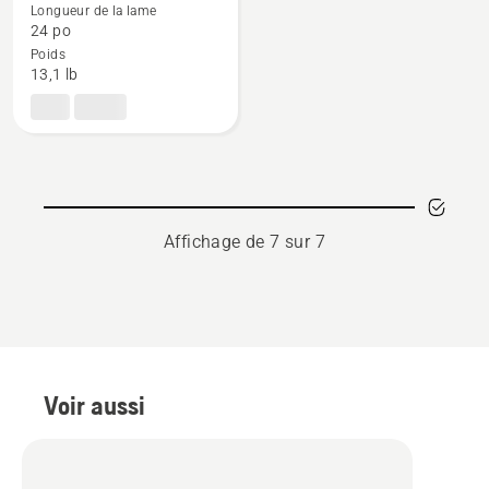
de
Longueur de la lame
détails
24 po
Poids
sur
13,1 lb
525HE4,
note
du
produit
4
sur
5
Affichage de 7 sur 7
Voir aussi