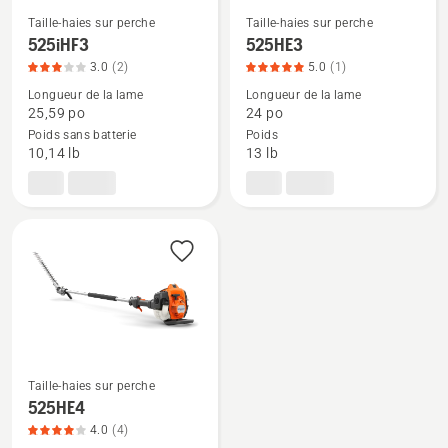
Taille-haies sur perche
Taille-haies sur perche
Voir
Voir
525iHF3
525HE3
plus
plus
3.0
(2)
5.0
(1)
de
de
Longueur de la lame
Longueur de la lame
détails
détails
25,59 po
24 po
Poids sans batterie
Poids
sur
sur
10,14 lb
13 lb
525iHF3,
525HE3,
note
note
du
du
produit
produit
3
5
sur
sur
5
5
Taille-haies sur perche
Voir
525HE4
plus
4.0
(4)