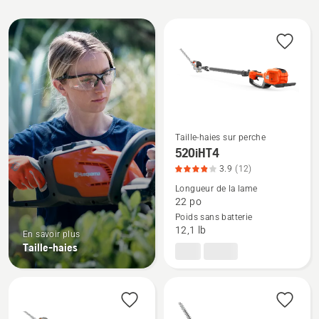
All
products
Taille-haies sur perche
Voir
520iHT4
plus
3.9
(12)
de
Longueur de la lame
détails
22 po
Poids sans batterie
sur
12,1 lb
En savoir plus
520iHT4,
Taille-haies
note
du
produit
3.917