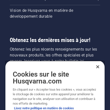
Vision de Husqvarna en matière de
développement durable
Obtenez les dernières mises à jour!
Obtenez les plus récents renseignements sur les
nouveaux produits, les offres spéciales et plus
encore. Inscrivez-vous à notre bulletin ici.
Cookies sur le site
INSCRIPTION À LA NEWSLETTER
Husqvarna.com
En cliquant sur « Accepter tous les cookies », vous acceptez
le stockage de cookies sur votre appareil pour améliorer la
navigation sur le site, analyser son utilisation et contribuer à
nos efforts de marketing.
Lisez notre politique en matière de cookies