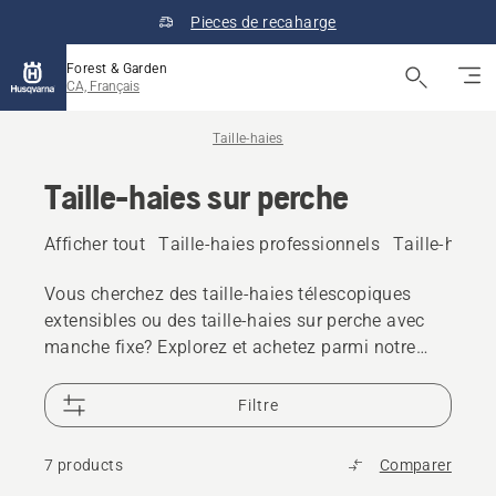
Pieces de recaharge
Forest & Garden
CA, Français
Taille-haies
Taille-haies sur perche
Afficher tout
Taille-haies professionnels
Taille-haies 
Vous cherchez des taille-haies télescopiques
extensibles ou des taille-haies sur perche avec
manche fixe? Explorez et achetez parmi notre
gamme de taille-haies sur perche à batterie et
électriques ainsi que de taille-haies sur perche à
Filtre
essence et de taille-haies à longue portée pour
une utilisation résidentielle ou professionnelle.
7 products
Comparer