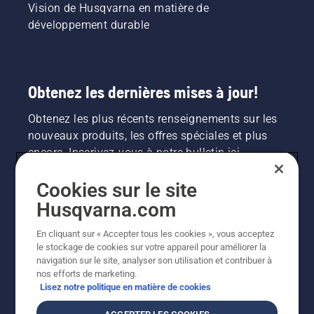
Vision de Husqvarna en matière de
développement durable
Obtenez les dernières mises à jour!
Obtenez les plus récents renseignements sur les
nouveaux produits, les offres spéciales et plus
encore. Inscrivez-vous à notre bulletin ici.
Cookies sur le site
INSCRIPTION À LA NEWSLETTER
Husqvarna.com
En cliquant sur « Accepter tous les cookies », vous acceptez
le stockage de cookies sur votre appareil pour améliorer la
navigation sur le site, analyser son utilisation et contribuer à
nos efforts de marketing.
Lisez notre politique en matière de cookies