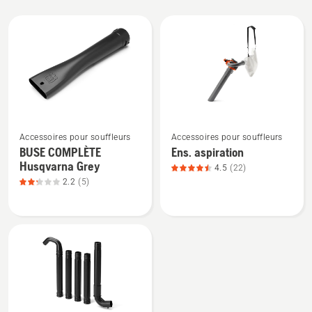
All
products
Voir
Voir
Accessoires pour souffleurs
Accessoires pour souffleurs
plus
plus
BUSE COMPLÈTE
Ens. aspiration
de
de
Husqvarna Grey
4.5
(22)
détails
détails
2.2
(5)
sur
sur
BUSE
Ens.
COMPLÈTE
aspiration,
Husqvarna
note
Grey,
du
note
produit
du
4.5
produit
sur