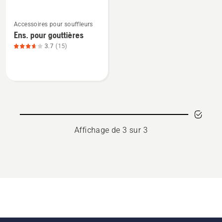
2.2
5
Voir
sur
Accessoires pour souffleurs
plus
5
Ens. pour gouttières
de
3.7
(15)
détails
sur
Ens.
pour
gouttières,
note
du
Affichage de 3 sur 3
produit
3.667
sur
5