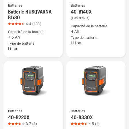
Batteries
Batteries
Voir
Voir
Batterie HUSQVARNA
40-B140X
plus
plus
BLi30
(Pas d'avis)
de
de
4.4
(103)
Capacité de la batterie
détails
détails
4 Ah
Capacité de la batterie
sur
sur
7,5 Ah
Type de batterie
Li-Ion
Batterie
40-
Type de batterie
Li-Ion
HUSQVARNA
B140X
BLi30,
note
du
produit
4.408
sur
5
Batteries
Batteries
Voir
Voir
40-B220X
40-B330X
plus
plus
3.7
(6)
4.5
(4)
de
de