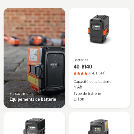
All
products
Batteries
Voir
40-B140
plus
4.1
(44)
de
Capacité de la batterie
détails
4 Ah
sur
En savoir plus
Type de batterie
40-
Équipements de batterie
Li-Ion
B140,
note
du
produit
4.068