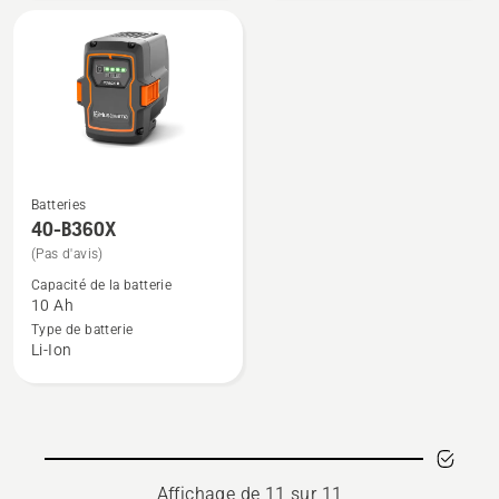
note
note
du
du
produit
produit
5
3
sur
sur
5
5
Batteries
Voir
40-B360X
plus
(Pas d'avis)
de
Capacité de la batterie
détails
10 Ah
sur
Type de batterie
40-
Li-Ion
B360X
Affichage de 11 sur 11