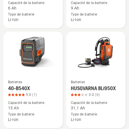
Capacité de la batterie
Capacité de la batterie
détails
détails
6 Ah
9 Ah
sur
sur
Type de batterie
Type de batterie
40-
40-
Li-Ion
Li-Ion
B220X,
B330X,
note
note
du
du
produit
produit
3.667
4.5
sur
sur
5
5
Batteries
Batteries
Voir
Voir
40-B540X
HUSQVARNA BLi950X
plus
plus
5.0
(1)
3.0
(6)
de
de
Capacité de la batterie
Capacité de la batterie
détails
détails
15 Ah
31,1 Ah
sur
sur
Type de batterie
Type de batterie
40-
HUSQVARNA
Li-Ion
Li-Ion
B540X,
BLi950X,