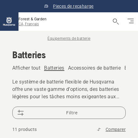
Pieces de recaharge
Forest & Garden
CA, Français
Équipements de batterie
Batteries
Afficher tout
Batteries
Accessoires de batterie
Boîtie
Le système de batterie flexible de Husqvarna
offre une vaste gamme d’options, des batteries
légères pour les tâches moins exigeantes aux
batteries dorsales pour travailler toute la journée.
Filtre
11 products
Comparer