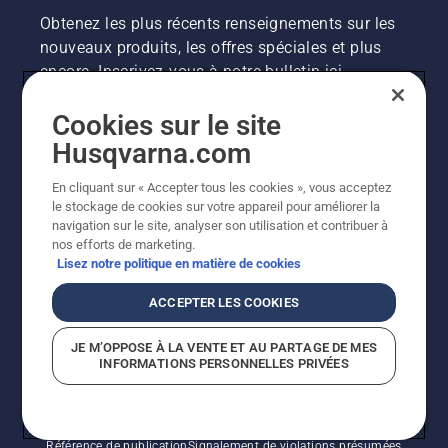
Obtenez les plus récents renseignements sur les
nouveaux produits, les offres spéciales et plus
encore. Inscrivez-vous à notre bulletin ici.
Cookies sur le site
INSCRIPTION À LA NEWSLETTER
Husqvarna.com
En cliquant sur « Accepter tous les cookies », vous acceptez
le stockage de cookies sur votre appareil pour améliorer la
navigation sur le site, analyser son utilisation et contribuer à
nos efforts de marketing.
Lisez notre politique en matière de cookies
ACCEPTER LES COOKIES
©2026 Husqvarna AB (publ.). En raison de
JE M’OPPOSE À LA VENTE ET AU PARTAGE DE MES
l'amélioration continue, le produit peut légèrement
INFORMATIONS PERSONNELLES PRIVÉES
varier par rapport aux images, mais la fonctionnalité de
la machine reste inchangée. Tous droits réservés.
Soutien à la clientèle
Politique relative aux témoins
Conditions d’utilisation
Politique de confidentialité
Référence de publication
Signalement de violations présumées