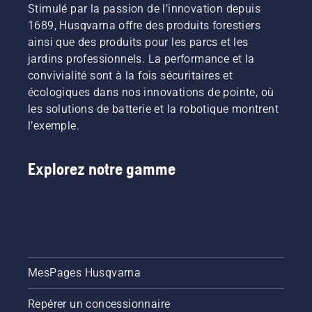
pour
louant
travailler
Stimulé par la passion de l’innovation depuis
permettre
dans des
plus
1689, Husqvarna offre des produits forestiers
à
cabanons
longtemps
ainsi que des produits pour les parcs et les
l’utilisateur
numériques
sans
jardins professionnels. La performance et la
de
appelés
vous
convivialité sont à la fois sécuritaires et
préserver
« Tools
interruptions.
la durée
for You »
écologiques dans nos innovations de pointe, où
de vie de
dans de
les solutions de batterie et la robotique montrent
la
nombreux
l’exemple.
batterie
pays.
pendant
la coupe
Explorez notre gamme
légère du
gazon. Il
suffit
d’appuyer
sur un
bouton
du
coupe-
MesPages Husqvarna
herbe à
batterie
Repérer un concessionnaire
pour