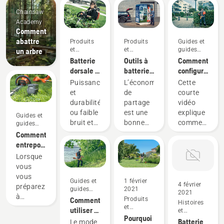
Chainsaw
Academy
Comment
abattre
Produits
Produits
Guides et
et
et
guides
un arbre
innovations
innovations
pratiques
Batterie
Outils à
Comment
dorsale :
batterie
configurer
Une
à
et
Puissance
L’économie
Cette
révolution
partager
ajuster
et
de
courte
pour les
au
correctement
durabilité
partage
vidéo
outils
moyen
le sac à
ou faible
est une
explique
Guides et
motorisés
de
dos de
bruit et
bonne
comment
guides
à
remises
batterie
pratiques
durabilité?
façon
configurer
Comment
batterie
numériques
Avec
responsable
et régler
entreposer
portatifs
notre
d’utiliser
la
votre
Lorsque
solution
des
batterie
batterie
vous
de
produits
du sac à
Husqvarna
vous
Guides et
1 février
batterie
qui
dos,
pour
4 février
préparez
guides
2021
dorsale,
profitent
utilisée
2021
l’hiver
à
pratiques
Comment
Produits
vous
à la fois
pour
Histoires
entreposer
et
utiliser le
et
n’avez
aux
fonctionner
innovations
vos
Pourquoi
inspiration
mode
Batterie
Le mode
plus à
finances
avec les