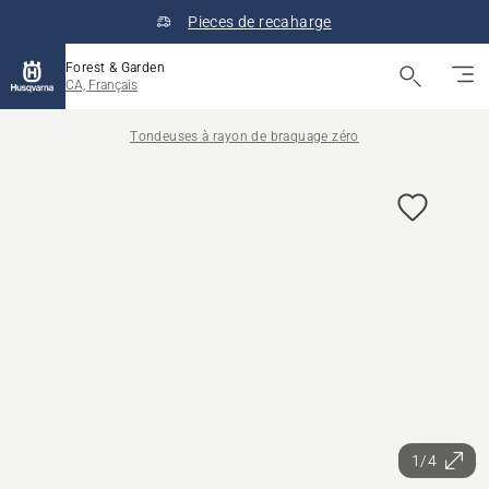
Pieces de recaharge
Forest & Garden
CA, Français
Tondeuses à rayon de braquage zéro
1/4