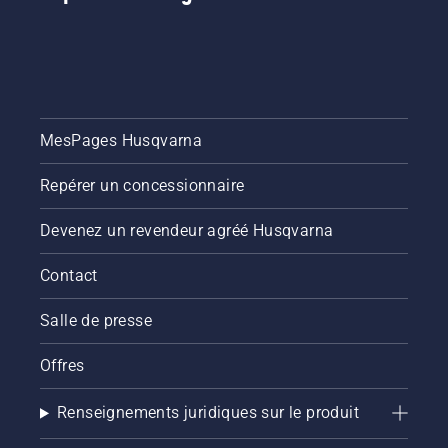
conseils
la saison
faciles à
pour que
suivre
votre
pour
pelouse
l'entretien
reste
des
saine et
pelouses
luxuriante.
MesPages Husqvarna
en
automne.
Ils vous
Repérer un concessionnaire
aideront
à faire
Devenez un revendeur agréé Husqvarna
en sorte
que la
Contact
pelouse
soit
Salle de presse
parfaite
l'année
suivante.
Offres
Pour
vous
Renseignements juridiques sur le produit
mettre
dans le