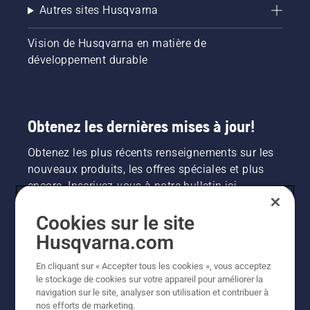
bain,
Autres sites Husqvarna
commencez
par
Vision de Husqvarna en matière de
consulter
développement durable
nos
conseils
essentiels
tout au
long de
Obtenez les dernières mises à jour!
la saison
pour que
Obtenez les plus récents renseignements sur les
votre
nouveaux produits, les offres spéciales et plus
pelouse
encore. Inscrivez-vous à notre bulletin ici.
reste
saine et
luxuriante.
Cookies sur le site
INSCRIPTION À LA NEWSLETTER
Husqvarna.com
En cliquant sur « Accepter tous les cookies », vous acceptez
le stockage de cookies sur votre appareil pour améliorer la
navigation sur le site, analyser son utilisation et contribuer à
nos efforts de marketing.