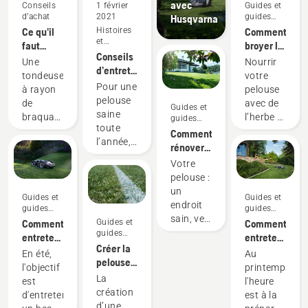
avec
Conseils
1 février
Guides et
d’achat
2021
guides
Husqvarna
pratiques
Ce qu’il
Histoires
Comment
et
faut
broyer le
inspiration
Conseils
garder à
gazon et
Une
Nourrir
d’entretien
l’esprit
les
tondeuse
votre
et
lorsque
feuilles
Pour une
à rayon
pelouse
calendrier
vous
pelouse
de
avec de
Guides et
d’entretien
achetez
saine
braquage
l’herbe et
guides
pour
une
toute
pratiques
zéro
des
Comment
toutes
tondeuse
l’année,
vous
feuilles
rénover
les
à rayon
utilisez
permet
broyées
votre
Votre
saisons
de
nos
de
peut
pelouse
pelouse :
braquage
conseils
tondre si
vous
et
un
zéro
d’entretien
Guides et
Guides et
près des
faire
réparer
endroit
guides
guides
de
coins
économiser
le gazon
sain, vert
pratiques
pratiques
Comment
Guides et
Comment
pelouse
que le
temps et
endommagé
et
guides
entretenir
entretenir
et de
besoin
argent.
pratiques
luxuriant
Créer la
ma
ma
cour.
En été,
Au
d’utiliser
Voici nos
dans
pelouse
pelouse
pelouse
l'objectif
printemps,
un
meilleurs
votre
parfaite
en été :
au
La
est
l'heure
coupe-
conseils
jardin,
nos
printemps :
création
d'entretenir
est à la
herbe
pour
idéal
6 meilleurs
nos
d’une