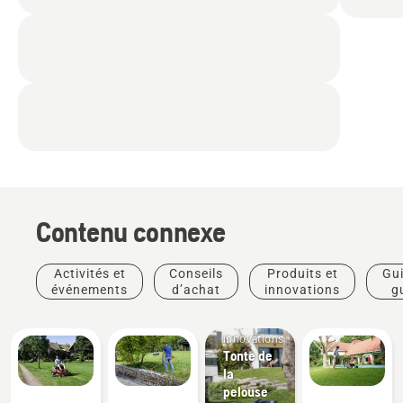
Contenu connexe
Activités et
Conseils
Produits et
Gui
événements
d’achat
innovations
g
Produits
pra
et
innovations
Tonte de
la
pelouse