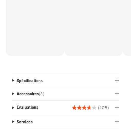
Spécifications
Accessoires
(
3
)
(125)
Évaluations
3.7
étoile(s)
Services
sur