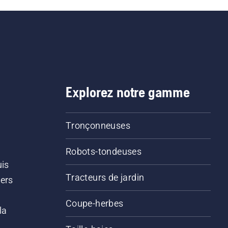
Explorez notre gamme
Tronçonneuses
Robots-tondeuses
uis
Tracteurs de jardin
iers
s
Coupe-herbes
la