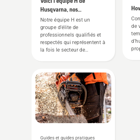
Voici l’équipe H de
How
Husqvarna, nos
utilisateurs les plus
Con
Notre équipe H est un
exigeants
de 
groupe d'élite de
tem
professionnels qualifiés et
d’hu
respectés qui représentent à
pro
la fois le secteur de
mél
l'entretien des arbres et celui
car
de la foresterie. Ensemble,
pré
nous travaillons à faire
s’a
progresser ces disciplines
bie
vers un avenir plus sûr et
fon
plus durable grâce à des
gui
produits conçus pour les
exp
professionnels et par des
pro
professionnels. Découvrez
chacun des ambassadeurs
de notre marque ci-dessous.
Guides et guides pratiques