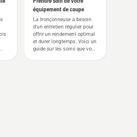
ile
Prendre soin de votre
équipement de coupe
es
La tronçonneuse a besoin
d’un entretien régulier pour
ois
offrir un rendement optimal
et durer longtemps. Voici un
guide sur les soins que vous
pouvez apporter vous-
même.
té.
x
e