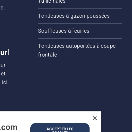
Taille-haies
e,
Tondeuses à gazon poussées
Souffleuses à feuilles
Tondeuses autoportées à coupe
ur!
frontale
sur
 et
ici.
a.com
ACCEPTER LES