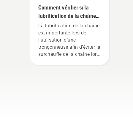
Comment vérifier si la
lubrification de la chaîne
fonctionne sur votre
La lubrification de la chaîne
tronçonneuse?
est importante lors de
l’utilisation d’une
tronçonneuse afin d’éviter la
surchauffe de la chaîne lors
de la coupe et de s’assurer
qu’elle se déplace autour du
guide-chaîne sans friction.
Cela prolonge la durée de
vie du guide-chaîne et de la
chaîne. Suivez les
instructions de cette courte
vidéo pour apprendre
comment vérifier si votre
système de lubrification de
chaîne de tronçonneuse