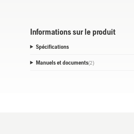
température de fonctionnement plus basse 
carter de moteur. La formule de l’huile à
Husqvarna contient aussi un stabilisateur 
de pannes de moteur provoquées par du ca
Informations sur le produit
FMV – formule moteur vérifiée. L’huile à
Spécifications
soumise à des tests approfondis en laborat
moteurs Husqvarna.
Manuels et documents
(
2
)