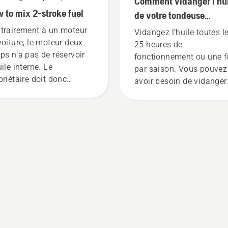
Comment vidanger l’hu
 to mix 2-stroke fuel
de votre tondeuse
Husqvarna
trairement à un moteur
Vidangez l’huile toutes l
voiture, le moteur deux
25 heures de
ps n’a pas de réservoir
fonctionnement ou une f
ile interne. Le
par saison. Vous pouvez
priétaire doit donc
avoir besoin de vidanger
anger l’huile au
l’huile plus souvent dans
burant dans un rapport
des conditions
déterminé, afin de
poussiéreuses ou de sale
ssurer que le moteur sera
Il y a deux façons de
n lubrifié pendant le
vidanger l’huile : les deu
ctionnement. Dans ce
sont illustrées dans cett
de, nous vous
vidéo.
liquerons comment
céder.