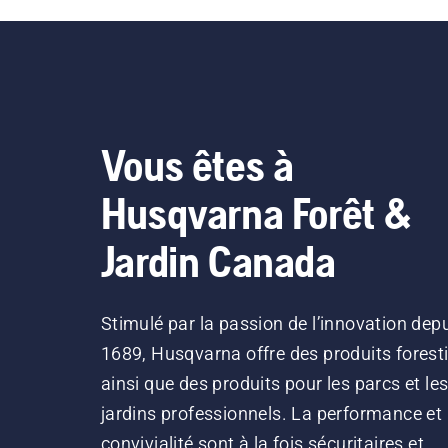
fonctionne correctement.
Vérifiez d’abord votre niveau
d’huile. Démarrez votre
tronçonneuse et assurez-
vous que le frein de chaîne
est désactivé. Faites tourner
Vous êtes à
le moteur de la
tronçonneuse à quelques
Husqvarna Forêt &
centimètres du tronc d’un
arbre. L’huile sur le coffre
Jardin Canada
indique que le dispositif de
lubrification fonctionne.
Stimulé par la passion de l’innovation dep
1689, Husqvarna offre des produits forest
ainsi que des produits pour les parcs et le
jardins professionnels. La performance et 
convivialité sont à la fois sécuritaires et