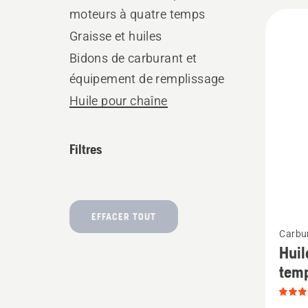
moteurs à quatre temps
All
Graisse et huiles
produ
Bidons de carburant et
équipement de remplissage
Huile pour chaîne
Filtres
EFFACER TOUT
Voir
Carbur
plus
Huil
de
tem
détails
sur