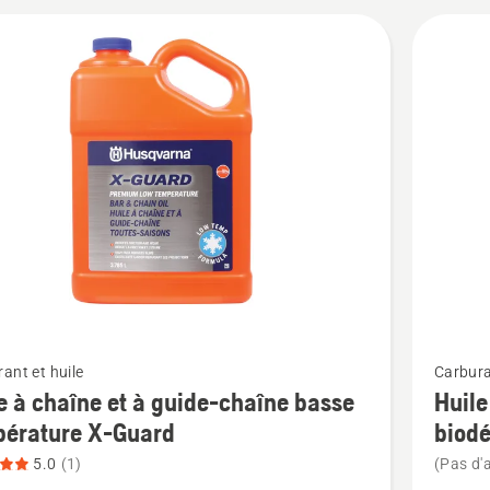
cts
Voir
ant et huile
Carbura
plus
e à chaîne et à guide-chaîne basse
Huile
de
pérature X-Guard
biod
détails
5.0
(1)
(Pas d'a
sur