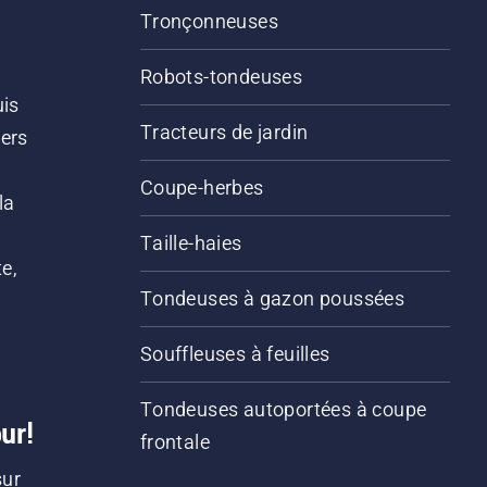
Tronçonneuses
Robots-tondeuses
uis
Tracteurs de jardin
iers
s
Coupe-herbes
la
Taille-haies
e,
Tondeuses à gazon poussées
Souffleuses à feuilles
Tondeuses autoportées à coupe
ur!
frontale
sur