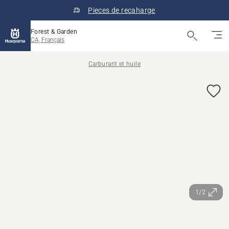
Pieces de recaharge
Forest & Garden
CA, Français
Carburant et huile
1/2