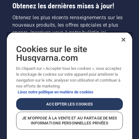
et
Obtenez les dernières mises à jour!
assurez-
vous que
Obtenez les plus récents renseignements sur les
le frein
nouveaux produits, les offres spéciales et plus
de
encore. Inscrivez-vous à notre bulletin ici.
chaîne
est
désactivé.
Cookies sur le site
INSCRIPTION À LA NEWSLETTER
Faites
Husqvarna.com
tourner
le
En cliquant sur « Accepter tous les cookies », vous acceptez
moteur
le stockage de cookies sur votre appareil pour améliorer la
de la
navigation sur le site, analyser son utilisation et contribuer à
tronçonneuse
nos efforts de marketing.
à
Lisez notre politique en matière de cookies
quelques
centimètres
ACCEPTER LES COOKIES
du tronc
d’un
©2026 Husqvarna AB (publ.). En raison de
JE M’OPPOSE À LA VENTE ET AU PARTAGE DE MES
arbre.
l'amélioration continue, le produit peut légèrement
INFORMATIONS PERSONNELLES PRIVÉES
L’huile
varier par rapport aux images, mais la fonctionnalité de
sur le
la machine reste inchangée. Tous droits réservés.
Soutien à la clientèle
Politique relative aux témoins
coffre