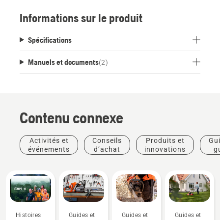
lubrification sur l’équipement de coupe et facilite
Informations sur le produit
une performance optimale. La formule X-Guard
biodégradable de Husqvarna procure une
Spécifications
protection supérieure à l’équipement de coupe,
peu importe les conditions. L’huile végétale se
Manuels et documents
(
2
)
dégrade en 28 jours et n’a donc aucun effet
durable sur l’environnement.
Contenu connexe
Activités et
Conseils
Produits et
Gui
événements
d’achat
innovations
g
pra
Histoires
Guides et
Guides et
Guides et