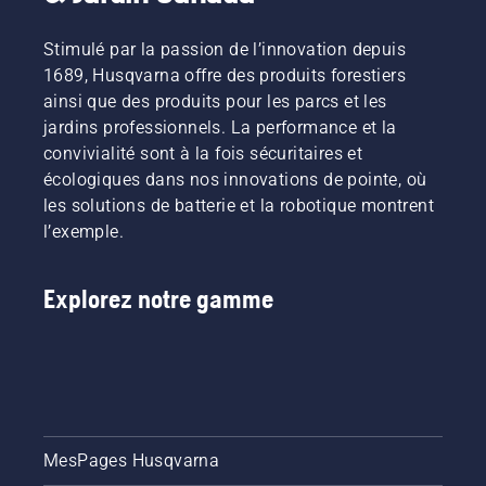
la
vous-
s’assurer
dans des
foresterie.
même.
qu’elle se
conditions
Ensemble,
Stimulé par la passion de l’innovation depuis
déplace
poussiéreuse
nous
autour
ou de
1689, Husqvarna offre des produits forestiers
travaillons
du
saleté. Il
ainsi que des produits pour les parcs et les
à faire
guide-
y a deux
jardins professionnels. La performance et la
progresser
chaîne
façons
convivialité sont à la fois sécuritaires et
ces
sans
de
disciplines
écologiques dans nos innovations de pointe, où
friction.
vidanger
vers un
Cela
l’huile :
les solutions de batterie et la robotique montrent
avenir
prolonge
les deux
l’exemple.
plus sûr
la durée
sont
et plus
de vie du
illustrées
durable
guide-
dans
Explorez notre gamme
grâce à
chaîne et
cette
des
de la
vidéo.
produits
chaîne.
conçus
Suivez
pour les
les
professionnels
instructions
et par
de cette
MesPages Husqvarna
des
courte
professionnels.
vidéo