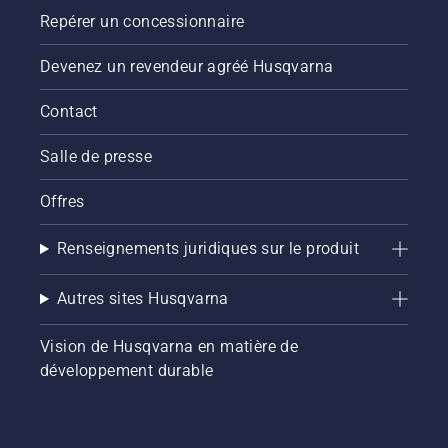
Découvrez
pour
Repérer un concessionnaire
chacun
apprendre
des
comment
Devenez un revendeur agréé Husqvarna
ambassadeurs
vérifier si
de notre
votre
Contact
marque
système
ci-
de
Salle de presse
dessous.
lubrification
de
chaîne
Offres
de
tronçonneuse
Renseignements juridiques sur le produit
fonctionne
correctement.
Vérifiez
Autres sites Husqvarna
d’abord
votre
Vision de Husqvarna en matière de
niveau
développement durable
d’huile.
Démarrez
votre
tronçonneuse