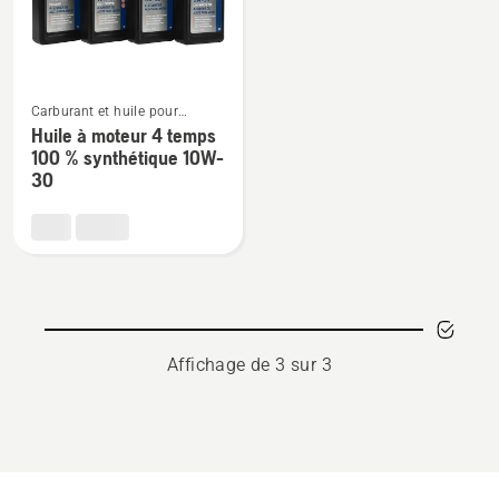
note
du
produit
4.565
Voir
Carburant et huile pour
sur
plus
moteurs à quatre temps
Huile à moteur 4 temps
5
de
100 % synthétique 10W-
détails
30
sur
Huile
à
moteur
4 temps
100 %
synthétique
Affichage de 3 sur 3
10W-
30