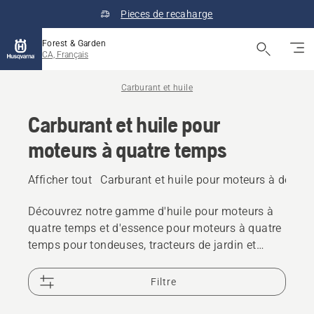
Pieces de recaharge
Forest & Garden
CA, Français
Carburant et huile
Carburant et huile pour
moteurs à quatre temps
Afficher tout
Carburant et huile pour moteurs à deux 
Découvrez notre gamme d'huile pour moteurs à
quatre temps et d'essence pour moteurs à quatre
temps pour tondeuses, tracteurs de jardin et
autres machines d'extérieur, afin d'aider votre
produit Husqvarna à maintenir des performances
Filtre
optimales.