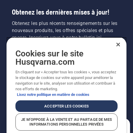
Obtenez les dernières mises à jour!
Obtenez les plus récents renseignements sur les
nouveaux produits, les offres spéciales et plus
encore. Inscrivez-vous à notre bulletin ici.
Cookies sur le site
INSCRIPTION À LA NEWSLETTER
Husqvarna.com
En cliquant sur « Accepter tous les cookies », vous acceptez
le stockage de cookies sur votre appareil pour améliorer la
navigation sur le site, analyser son utilisation et contribuer à
nos efforts de marketing.
Lisez notre politique en matière de cookies
ACCEPTER LES COOKIES
©2026 Husqvarna AB (publ.). En raison de
JE M’OPPOSE À LA VENTE ET AU PARTAGE DE MES
l'amélioration continue, le produit peut légèrement
INFORMATIONS PERSONNELLES PRIVÉES
varier par rapport aux images, mais la fonctionnalité de
En quoi pouvons-nous vous aider?