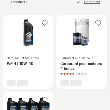
3 products
Comparer
All
products
Voir
Voir
Carburant et huile pour
Carburant et huile pour
plus
plus
moteurs à quatre temps
moteurs à quatre temps
WP 4T 10W-40
Carburant pour moteurs
de
de
4 temps
détails
détails
4.6
(23)
sur
sur
WP 4T
Carburant
10W-
pour
40
moteurs
4
temps,