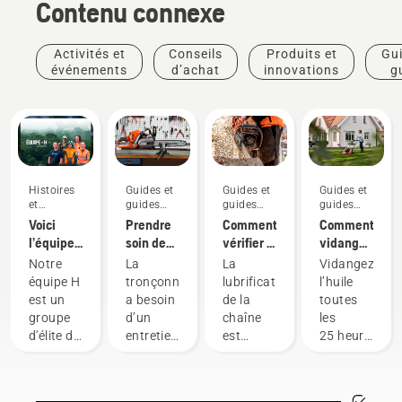
Contenu connexe
Activités et
Conseils
Produits et
Gui
événements
d’achat
innovations
g
pra
Histoires
Guides et
Guides et
Guides et
et
guides
guides
guides
inspiration
pratiques
pratiques
pratiques
Voici
Prendre
Comment
Comment
l’équipe
soin de
vérifier si
vidanger
H de
votre
la
l’huile de
Notre
La
La
Vidangez
Husqvarna,
équipement
lubrification
votre
équipe H
tronçonneuse
lubrification
l’huile
nos
de coupe
de la
tondeuse
est un
a besoin
de la
toutes
utilisateurs
chaîne
Husqvarna
groupe
d’un
chaîne
les
les plus
fonctionne
d'élite de
entretien
est
25 heures
exigeants
sur votre
professionnels
régulier
importante
de
tronçonneuse?
qualifiés
pour
lors de
fonctionneme
et
offrir un
l’utilisation
ou une