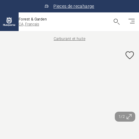
Pieces de recaharge
Forest & Garden
CA, Français
Carburant et huile
1/2