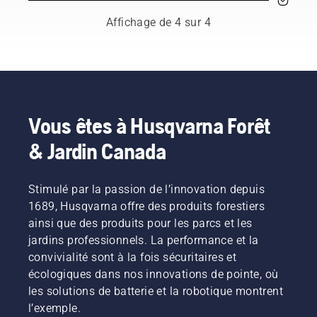
respectés
rendement
d’une
fois par
qui
optimal
tronçonneuse
saison.
Affichage de 4 sur 4
représentent
et durer
afin
Vous
à la fois
longtemps.
d’éviter
pouvez
le
Voici un
la
avoir
secteur
guide
surchauffe
besoin
de
sur les
de la
de
l'entretien
soins
chaîne
vidanger
des
que vous
lors de la
l’huile
Vous êtes à Husqvarna Forêt
arbres et
pouvez
coupe et
plus
& Jardin Canada
celui de
apporter
de
souvent
la
vous-
s’assurer
dans des
foresterie.
même.
qu’elle se
conditions
Ensemble,
Stimulé par la passion de l’innovation depuis
déplace
poussiéreuse
nous
autour
ou de
1689, Husqvarna offre des produits forestiers
travaillons
du
saleté. Il
ainsi que des produits pour les parcs et les
à faire
guide-
y a deux
jardins professionnels. La performance et la
progresser
chaîne
façons
convivialité sont à la fois sécuritaires et
ces
sans
de
disciplines
écologiques dans nos innovations de pointe, où
friction.
vidanger
vers un
Cela
l’huile :
les solutions de batterie et la robotique montrent
avenir
prolonge
les deux
l’exemple.
plus sûr
la durée
sont