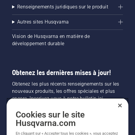
tronçonneuse
Renseignements juridiques sur le produit
fonctionne
correctement.
Vérifiez
Autres sites Husqvarna
d’abord
votre
Vision de Husqvarna en matière de
niveau
développement durable
d’huile.
Démarrez
votre
tronçonneuse
et
Obtenez les dernières mises à jour!
assurez-
vous que
Obtenez les plus récents renseignements sur les
le frein
nouveaux produits, les offres spéciales et plus
de
encore. Inscrivez-vous à notre bulletin ici.
chaîne
est
désactivé.
Cookies sur le site
INSCRIPTION À LA NEWSLETTER
Faites
Husqvarna.com
tourner
le
En cliquant sur « Accepter tous les cookies », vous acceptez