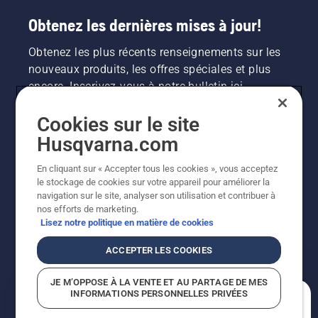
Obtenez les dernières mises à jour!
Obtenez les plus récents renseignements sur les
nouveaux produits, les offres spéciales et plus
encore. Inscrivez-vous à notre bulletin ici.
Cookies sur le site
INSCRIPTION À LA NEWSLETTER
Husqvarna.com
En cliquant sur « Accepter tous les cookies », vous acceptez
le stockage de cookies sur votre appareil pour améliorer la
navigation sur le site, analyser son utilisation et contribuer à
nos efforts de marketing.
Lisez notre politique en matière de cookies
ACCEPTER LES COOKIES
©2026 Husqvarna AB (publ.). En raison de
JE M’OPPOSE À LA VENTE ET AU PARTAGE DE MES
l'amélioration continue, le produit peut légèrement
INFORMATIONS PERSONNELLES PRIVÉES
varier par rapport aux images, mais la fonctionnalité de
En quoi pouvons-nous vous aider?
la machine reste inchangée. Tous droits réservés.