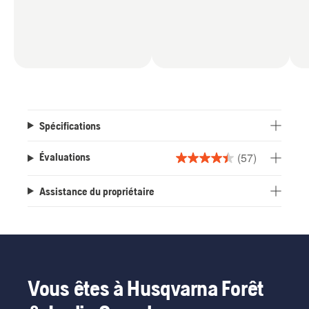
Spécifications
(57)
Évaluations
4.5
étoile(s)
Assistance du propriétaire
sur
5.
57
évaluations
Vous êtes à Husqvarna Forêt