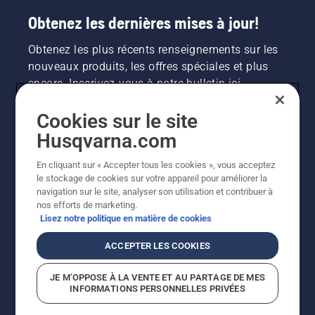
Obtenez les dernières mises à jour!
Obtenez les plus récents renseignements sur les
nouveaux produits, les offres spéciales et plus
encore. Inscrivez-vous à notre bulletin ici.
Cookies sur le site
INSCRIPTION À LA NEWSLETTER
Husqvarna.com
En cliquant sur « Accepter tous les cookies », vous acceptez
le stockage de cookies sur votre appareil pour améliorer la
navigation sur le site, analyser son utilisation et contribuer à
nos efforts de marketing.
Lisez notre politique en matière de cookies
ACCEPTER LES COOKIES
©2026 Husqvarna AB (publ.). En raison de
JE M’OPPOSE À LA VENTE ET AU PARTAGE DE MES
l'amélioration continue, le produit peut légèrement
INFORMATIONS PERSONNELLES PRIVÉES
varier par rapport aux images, mais la fonctionnalité de
la machine reste inchangée. Tous droits réservés.