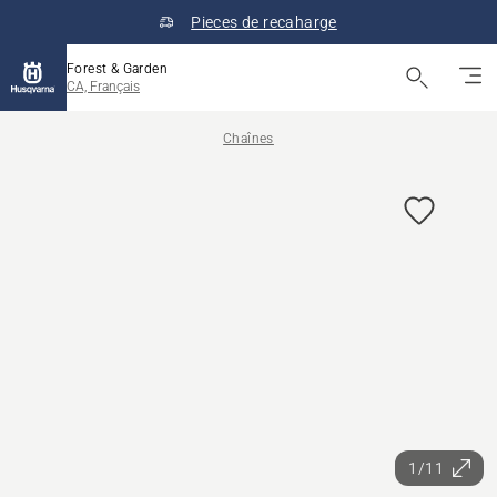
Pieces de recaharge
Forest & Garden
CA, Français
Chaînes
1/11