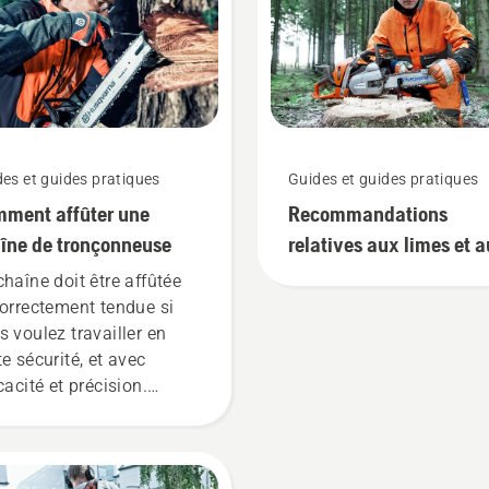
es et guides pratiques
Guides et guides pratiques
ment affûter une
Recommandations
îne de tronçonneuse
relatives aux limes et a
limage
chaîne doit être affûtée
correctement tendue si
s voulez travailler en
te sécurité, et avec
cacité et précision.
tilisation d’un gabarit de
e facilite le maintien de
chaîne.