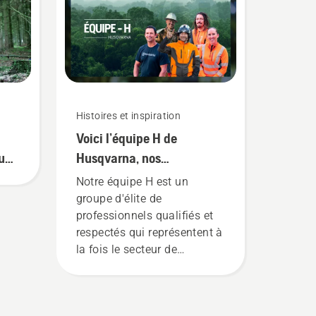
Histoires et inspiration
Voici l’équipe H de
u
Husqvarna, nos
utilisateurs les plus
Notre équipe H est un
exigeants
groupe d'élite de
professionnels qualifiés et
respectés qui représentent à
la fois le secteur de
l'entretien des arbres et celui
de la foresterie. Ensemble,
nous travaillons à faire