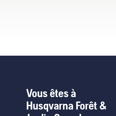
fac
pou
et 
cet
faç
d’e
her
Vous êtes à
Husqvarna Forêt &