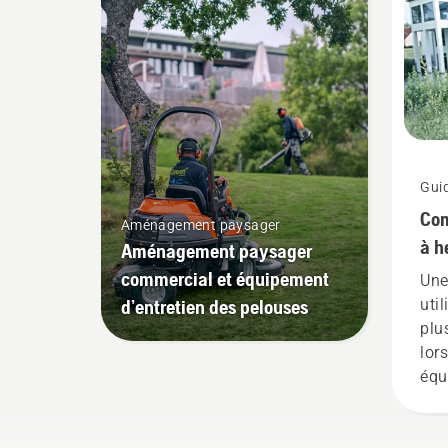
Guid
Com
Aménagement paysager
à h
Aménagement paysager
commercial et équipement
Une
d’entretien des pelouses
uti
plu
lor
équ
nyl
lam