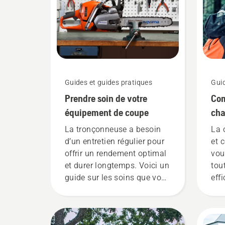
Guides et guides pratiques
Guid
Prendre soin de votre
Com
équipement de coupe
cha
La tronçonneuse a besoin
La 
d’un entretien régulier pour
et 
offrir un rendement optimal
vou
et durer longtemps. Voici un
tou
guide sur les soins que vous
effi
pouvez apporter vous-
L’u
même.
lim
la 