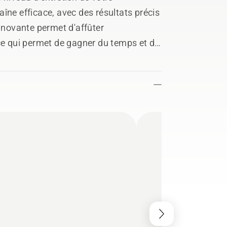
îne efficace, avec des résultats précis
innovante permet d'affûter
 ce qui permet de gagner du temps et de
ode couleur et repères d'angle
ûtage très simple, ne nécessitant qu'un
tre remplacées en ouvrant simplement
tretien rapide et simple du porte-lime.