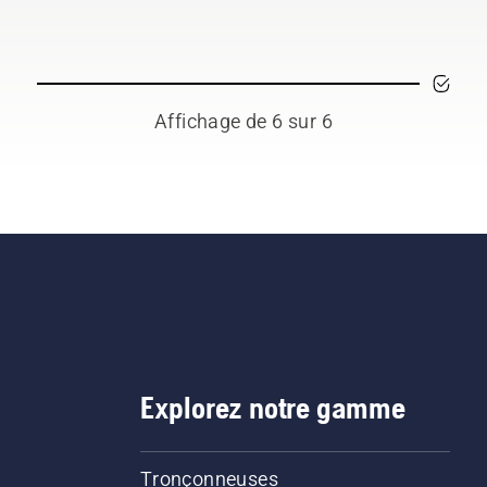
ilement le gazon épais
r une coupe plus rapide
plus efficace. Regardez
te courte vidéo sur la
on d’affûter et
Affichage de 6 sur 6
ntretenir une lame à
be.
Explorez notre gamme
Tronçonneuses