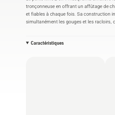
tronçonneuse en offrant un affûtage de cha
et fiables à chaque fois. Sa construction 
simultanément les gouges et les racloirs,
réduire les efforts. Le guide de pas avec c
d'affûtage permettent une procédure d'aff
Caractéristiques
seul sens d'affûtage. Les limes peuvent ê
le couvercle supérieur, ce qui permet un en