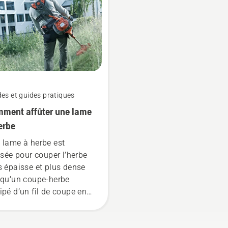
es et guides pratiques
ment affûter une lame
erbe
 lame à herbe est
lisée pour couper l’herbe
s épaisse et plus dense
squ’un coupe-herbe
ipé d’un fil de coupe en
on ne suffit pas. Une
e à herbe couper