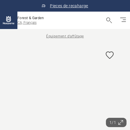
Pieces de recaharge
Forest & Garden
CA, Français
Équipement d’affûtage
1/1