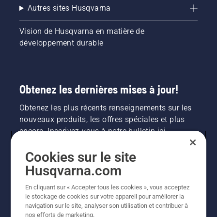
Autres sites Husqvarna
Vision de Husqvarna en matière de
développement durable
Obtenez les dernières mises à jour!
Obtenez les plus récents renseignements sur les
nouveaux produits, les offres spéciales et plus
encore. Inscrivez-vous à notre bulletin ici.
Cookies sur le site
INSCRIPTION À LA NEWSLETTER
Husqvarna.com
En cliquant sur « Accepter tous les cookies », vous acceptez
le stockage de cookies sur votre appareil pour améliorer la
navigation sur le site, analyser son utilisation et contribuer à
nos efforts de marketing.