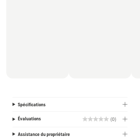
Spécifications
(0)
Évaluations
0.0
étoile(s)
Assistance du propriétaire
sur