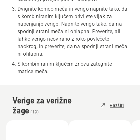
Dvignite konico meča in verigo napnite tako, da
s kombiniranim ključem privijete vijak za
napenjanje verige. Napnite verigo tako, da na
spodnji strani meča ni ohlapna. Preverite, ali
lahko verigo neovirano z roko povlečete
naokrog, in preverite, da na spodnji strani meča
ni ohlapna.
S kombiniranim ključem znova zategnite
matice meča.
Verige za verižne
Razširi
žage
(
19
)