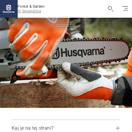
Forest & Garden
SI, Slovenščina
Izvedite več
Kaj je na tej strani?