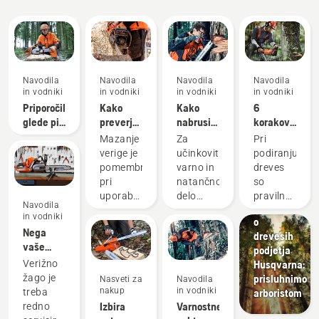
Navodila
Navodila
Navodila
Navodila
in vodniki
in vodniki
in vodniki
in vodniki
Priporočila
Kako
Kako
6
glede pil
preverjamo,
nabrusiti
korakov
in
ali
verigo za
za
Mazanje
Za
Pri
brusilnih
mazanje
verižno
uspešno
verige je
učinkovito,
podiranju
naprav
verige
žago
podiranje
pomembno
varno in
dreves
deluje na
drevesa
Zgodbe in
pri
natančno
so
verižni
navdih
uporabi
delo
pravilne
Navodila
žagi
Pogovori
verižne
mora biti
delovne
in vodniki
o
žage, da
veriga
tehnike
Nega
drevesih
preprečite
ostra in
bistvenega
vaše
podjetja
pregrevanje
pravilno
pomena.
rezalne
Husqvarna:
Verižno
verige
napeta.
Ne samo
opreme
prisluhnimo
žago je
Nasveti za
Navodila
verižne
S
za
nakup
in vodniki
arboristom
treba
žage pri
šablono
ustvarjanje
Izbira
Varnostne
redno
rezanju
za
varnega