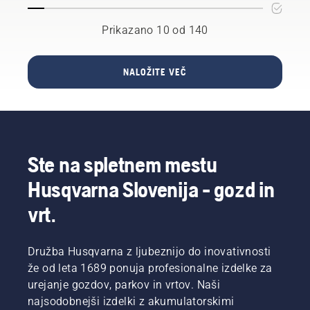
usposobljenih
izdelane
ali
in
so tam,
sistem
Prikazano 10 od 140
cenjenih
kjer se je
mazanja
ambasadorjev.
vse
verige
To je
nekoč
verižne
NALOŽITE VEČ
naša
začelo –
žage
ekipa H-
v
deluje
team. So
Huskvarni
pravilno.
tudi naši
na
Najprej
najzahtevnejši
Švedskem.
preverite
uporabniki.
Vas
nivo olja.
Ste na spletnem mestu
zanima,
Zaženite
zakaj?
verižno
Husqvarna Slovenija - gozd in
Zgodba
žago in
se
vrt.
se
dejansko
prepričajte,
začne na
da je
koncu.
zavora
Družba Husqvarna z ljubeznijo do inovativnosti
Najpomembnejši
verige
že od leta 1689 ponuja profesionalne izdelke za
cilj naših
izključena.
urejanje gozdov, parkov in vrtov. Naši
raziskav
Priganjajte
najsodobnejši izdelki z akumulatorskimi
in
motor