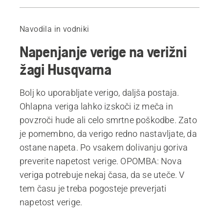
Videoposnetek z navodili
Vodnik
Navodila in vodniki
Verige za verižne žage
Napenjanje verige na verižni
žagi Husqvarna
Bolj ko uporabljate verigo, daljša postaja.
Ohlapna veriga lahko izskoči iz meča in
povzroči hude ali celo smrtne poškodbe. Zato
je pomembno, da verigo redno nastavljate, da
ostane napeta. Po vsakem dolivanju goriva
preverite napetost verige. OPOMBA: Nova
veriga potrebuje nekaj časa, da se uteče. V
tem času je treba pogosteje preverjati
napetost verige.