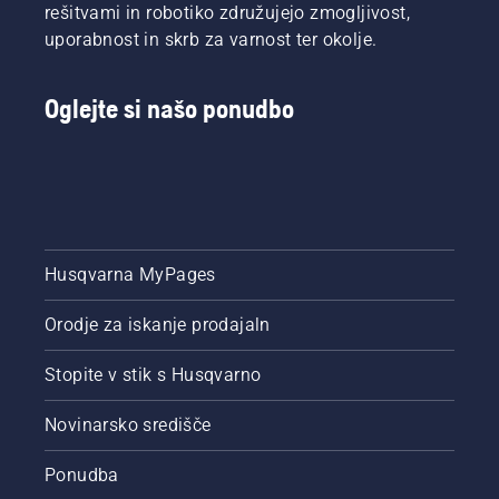
rešitvami in robotiko združujejo zmogljivost,
razvoja
verižne
je bil čim
žage
uporabnost in skrb za varnost ter okolje.
boljši
nekaj
rezultat
centimetrov
za vas.
stran od
Oglejte si našo ponudbo
debla
drevesa.
Olje na
deblu
kaže, da
sistem
mazanja
Husqvarna MyPages
deluje.
Orodje za iskanje prodajaln
Stopite v stik s Husqvarno
Novinarsko središče
Ponudba