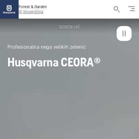
Forest & Garden
SI, Slovenščina
Izvedite več
Profesionalna nega velikih zelenic
Husqvarna CEORA®