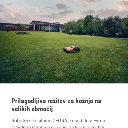
Prilagodljiva rešitev za košnjo na
velikih območij
Robotske kosilnice CEORA, ki so bile v Evropi
razvite in izdelane posebej za košnjo velikih