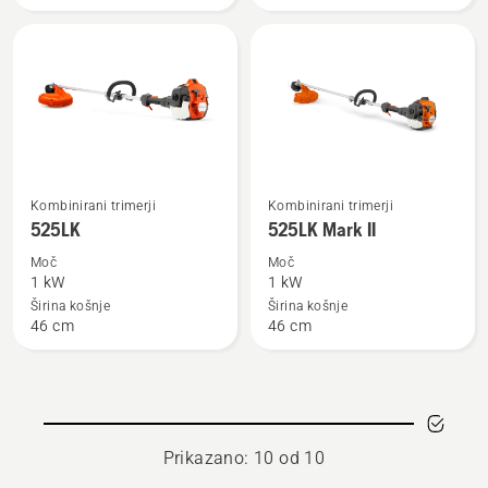
nastavkom
za
rezanje/brez
akumulatorja
in
polnilnika
Oglejte
Oglejte
Kombinirani trimerji
Kombinirani trimerji
si
si
525LK
525LK Mark II
več
več
Moč
Moč
podrobnosti
podrobnosti
1 kW
1 kW
o
o
Širina košnje
Širina košnje
46 cm
46 cm
525LK
525LK
Mark
II
Prikazano: 10 od 10