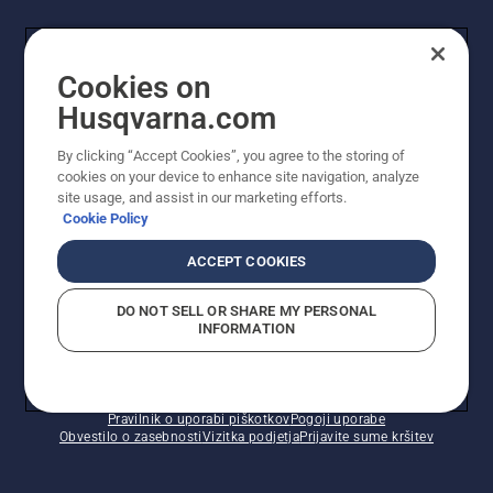
UPORABNIK
Cookies on
Husqvarna.com
PROFESIONALNI UPORABNIK
By clicking “Accept Cookies”, you agree to the storing of
cookies on your device to enhance site navigation, analyze
site usage, and assist in our marketing efforts.
Cookie Policy
ACCEPT COOKIES
DO NOT SELL OR SHARE MY PERSONAL
INFORMATION
© Husqvarna AB (obj). Vse pravice pridržane. Prikazane
so priporočene maloprodajne cene.
Pravilnik o uporabi piškotkov
Pogoji uporabe
Obvestilo o zasebnosti
Vizitka podjetja
Prijavite sume kršitev