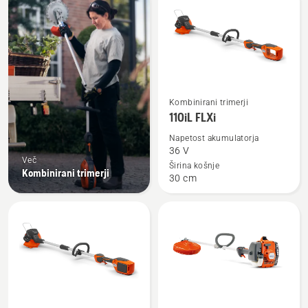
vse
Oglejte
Kombinirani trimerji
si
110iL FLXi
več
Napetost akumulatorja
podrobnosti
36 V
Več
o
Širina košnje
Kombinirani trimerji
30 cm
110iL
FLXi