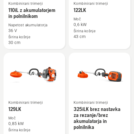
Kombinirani trimerji
Kombinirani trimerji
Oglejte
Oglejte
110iL z akumulatorjem
122LK
si
si
in polnilnikom
več
več
Moč
0,6 kW
Napetost akumulatorja
podrobnosti
podrobnosti
36 V
Širina košnje
o
o
43 cm
Širina košnje
110iL
122LK
30 cm
z
akumulatorjem
in
polnilnikom
Kombinirani trimerji
Kombinirani trimerji
129LK
325iLK brez nastavka
Oglejte
Oglejte
za rezanje/brez
si
si
Moč
akumulatorja in
več
več
0,85 kW
polnilnika
Širina košnje
podrobnosti
podrobnosti