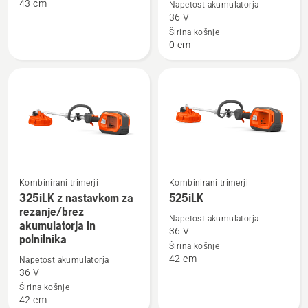
43 cm
Napetost akumulatorja
o
o
36 V
129LK
325iLK
Širina košnje
brez
0 cm
nastavka
za
rezanje/brez
akumulatorja
in
polnilnika
Kombinirani trimerji
Kombinirani trimerji
325iLK z nastavkom za
525iLK
Oglejte
Oglejte
rezanje/brez
si
si
Napetost akumulatorja
akumulatorja in
več
več
36 V
polnilnika
Širina košnje
podrobnosti
podrobnosti
42 cm
Napetost akumulatorja
o
o
36 V
325iLK
525iLK
Širina košnje
z
42 cm