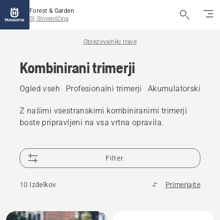
Forest & Garden
SI, Slovenščina
Obrezovalniki trave
Kombinirani trimerji
Ogled vseh
Profesionalni trimerji
Akumulatorski trime
Z našimi vsestranskimi kombiniranimi trimerji
boste pripravljeni na vsa vrtna opravila.
Filter
10 Izdelkov
Primerjajte
Prikaži