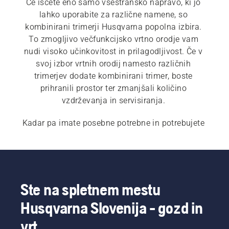
Če iščete eno samo vsestransko napravo, ki jo 
lahko uporabite za različne namene, so 
kombinirani trimerji Husqvarna popolna izbira. 
To zmogljivo večfunkcijsko vrtno orodje vam 
nudi visoko učinkovitost in prilagodljivost. Če v 
svoj izbor vrtnih orodij namesto različnih 
trimerjev dodate kombinirani trimer, boste 
prihranili prostor ter zmanjšali količino 
vzdrževanja in servisiranja. 
Kadar pa imate posebne potrebne in potrebujete 
posebne lastnosti, raziščite našo celotno 
ponudbo 
obrezovalnikov
, vključno 
z 
akumulatorskimi in električnimi obrezovalniki 
trave
, 
bencinskimi obrezovalniki trave
 in 
profesionalnimi obrezovalniki trave
.
Ste na spletnem mestu
Husqvarna Slovenija - gozd in
vrt.