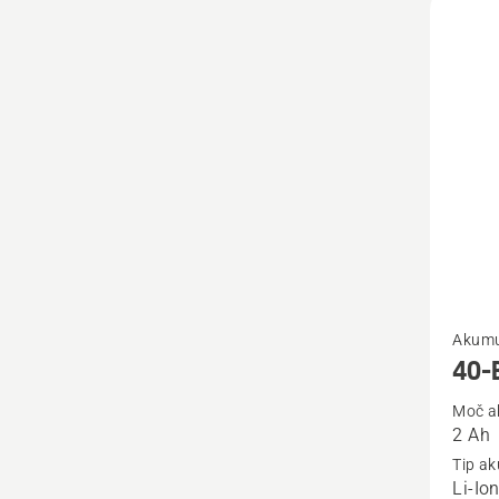
Oglejte
Akumu
si
40-
več
Moč a
podrob
2 Ah
o
Tip a
40-
Li-Io