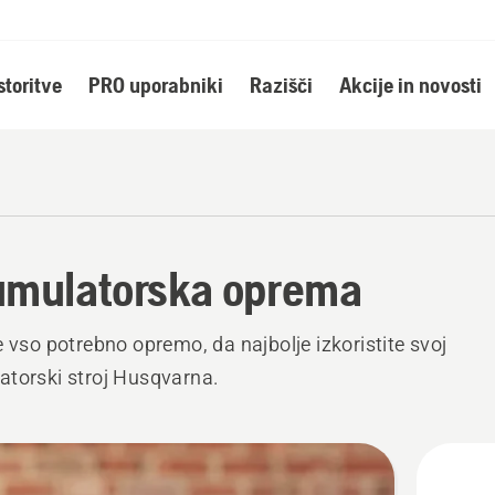
storitve
PRO uporabniki
Razišči
Akcije in novosti
mulatorska oprema
e vso potrebno opremo, da najbolje izkoristite svoj
torski stroj Husqvarna.
ži