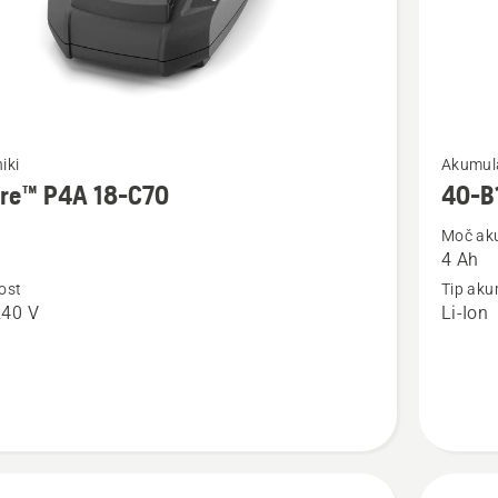
Oglejte
iki
Akumula
si
ire™ P4A 18-C70
40-B
več
Moč ak
nosti
podrobn
4 Ah
o
ost
Tip aku
™
40-
240 V
Li-Ion
B140