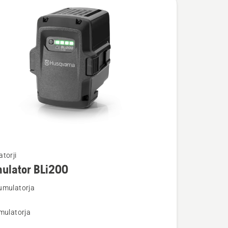
torji
ulator BLi200
umulatorja
osti
mulatorja
tor