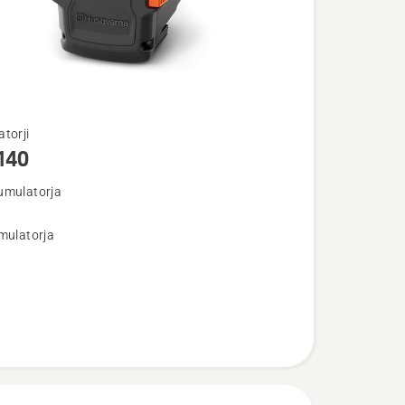
torji
140
umulatorja
osti
mulatorja