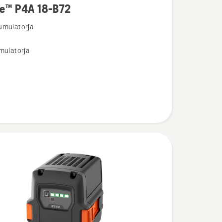
re™ P4A 18-B72
umulatorja
osti
mulatorja