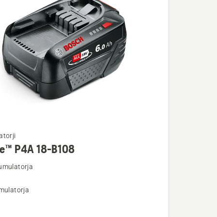
torji
re™ P4A 18-B108
umulatorja
osti
mulatorja