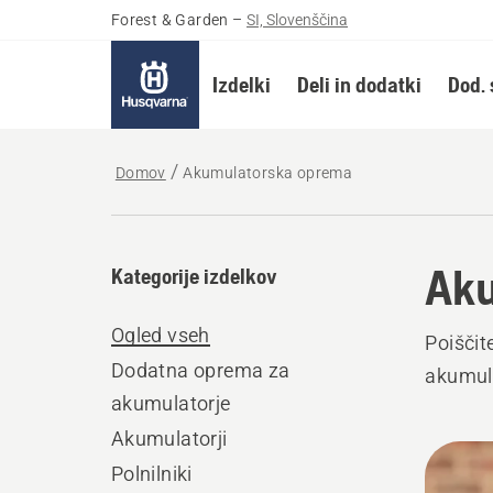
Forest & Garden
–
SI, Slovenščina
Izdelki
Deli in dodatki
Dod. 
Domov
Akumulatorska oprema
Aku
Kategorije izdelkov
Ogled vseh
Poiščit
Dodatna oprema za
akumula
akumulatorje
Akumulatorji
Prika
Polnilniki