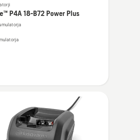
torji
re™ P4A 18-B72 Power Plus
umulatorja
osti
mulatorja