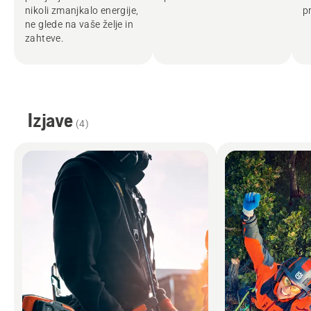
nikoli zmanjkalo energije,
p
ne glede na vaše želje in
zahteve.
Izjave
(
4
)