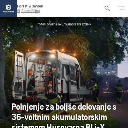
Forest & Garden
SI, Slovenščina
Profesionalni akumulatorski izdelki
Polnjenje za boljše delovanje s
36-voltnim akumulatorskim
sistemom Husqvarna BLi-X