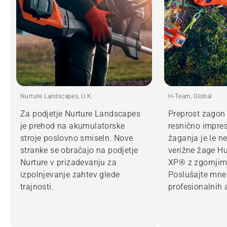
Nurture Landscapes, U.K.
H-Team, Global
Za podjetje Nurture Landscapes
Preprost zagon 
je prehod na akumulatorske
resnično impre
stroje poslovno smiseln. Nove
žaganja je le n
stranke se obračajo na podjetje
verižne žage H
Nurture v prizadevanju za
XP® z zgornjim
izpolnjevanje zahtev glede
Poslušajte mne
trajnosti.
profesionalnih 