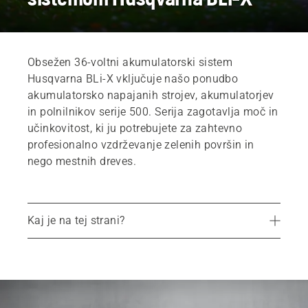
Obsežen 36-voltni akumulatorski sistem
Husqvarna BLi-X vključuje našo ponudbo
akumulatorsko napajanih strojev, akumulatorjev
in polnilnikov serije 500. Serija zagotavlja moč in
učinkovitost, ki ju potrebujete za zahtevno
profesionalno vzdrževanje zelenih površin in
nego mestnih dreves.
Kaj je na tej strani?
Naša obsežna ponudba
Orodje za čas delovanja akumulatorja
Akumulatorski svet prednosti