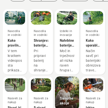
vrt
dela
Navodila
Navodila
Izdelki in
Navodila
in vodniki
in vodniki
inovacije
in vodniki
Kako
Shranjevanje
Nahrbtne
Kako
pravilno
baterije
baterije:
uporabljati
nastaviti
Husqvarna
Revolucija
način
V tem
Pri
Moč in
Način
in
čez zimo
za ročno
varčevanja
kratkem
pripravi
trpežnost
savE pri
namestiti
baterijsko
savE pri
videoposnetku
baterij
ali nizka
baterijskih
baterijski
električno
baterijskem
sta
na
raven
obrezovalniki
nahrbtnik
orodje
obrezovalniku
prikazani
shranjevanje
hrupa in
trave
trave
nastavitev
čez zimo
trajnostnost?
Husqvarna
in
morate
Z našo
je
prilagoditev
pomisliti
rešitvijo
zasnovan
nahrbtne
na nekaj
z
tako, da
Ponudba
baterije,
stvari, ki
nahrbtno
zniža
Trenutne
Nasveti za
Nasveti za
Nasveti za
ki se
bodo
baterijo
število
nakup
nakup
nakup
akcije
uporablja
pripomogle
vam ni
vrtljajev
Stvari, ki
5 stvari,
Izbira