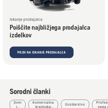
Iskanje prodajalca
Poiščite najbližjega prodajalca
izdelkov
POJDI NA ISKANJE PRODAJALCA
Sorodni članki
Dom
Komercialna
Profes
Gozdarstvo
in
krajinska
nega 