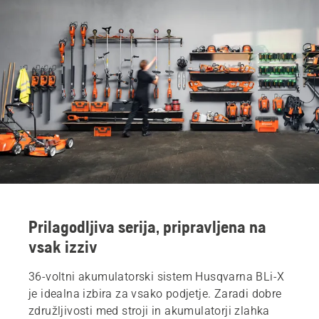
Več prednosti
Izjave
Od zelenih površin do krošenj dreves
Rezervirajte predstavitev
Izdelka 36-voltnega akumulatorskega sistema Husqvarna BLi-X
Deli in pribor za 36-voltni akumulatorski sistem Husqvarna BLi-X
Servisiranje
Poiščite svojega najbližjega prodajalca
Prilagodljiva serija, pripravljena na
vsak izziv
36-voltni akumulatorski sistem Husqvarna BLi-X
je idealna izbira za vsako podjetje. Zaradi dobre
združljivosti med stroji in akumulatorji zlahka