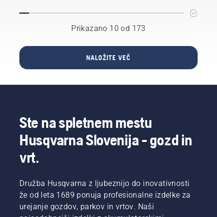
žago za
razmisliti
katerih
ročno
izklopite
vaše
o
odgovori
orodje v
s
specifične
naslednjih
vas
družbi
pritiskom
Prikazano 10 od 173
potrebe
stvareh.
bodo
Husqvarna.
gumba
je lahko
pripeljali
na
ogromna.
do prave
baterijskem
NALOŽITE VEČ
Vemo,
odločitve.
obrezovalniku
kateri
dejavniki
so
pomembni
pri
Ste na spletnem mestu
odločanju
o tem,
Husqvarna Slovenija - gozd in
katera
žaga je
vrt.
prava za
vas.
Družba Husqvarna z ljubeznijo do inovativnosti
že od leta 1689 ponuja profesionalne izdelke za
urejanje gozdov, parkov in vrtov. Naši