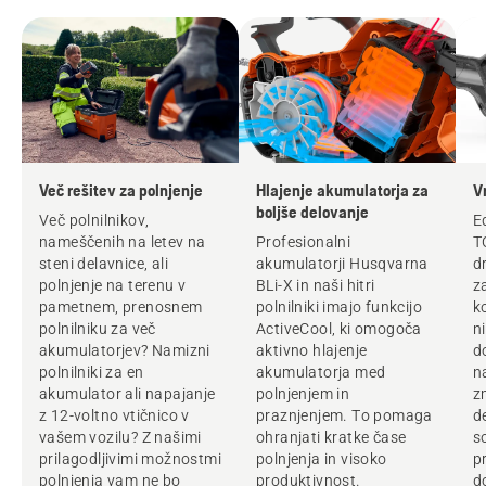
Več rešitev za polnjenje
Hlajenje akumulatorja za
V
boljše delovanje
Več polnilnikov,
E
nameščenih na letev na
Profesionalni
T
steni delavnice, ali
akumulatorji Husqvarna
d
polnjenje na terenu v
BLi-X in naši hitri
z
pametnem, prenosnem
polnilniki imajo funkcijo
k
polnilniku za več
ActiveCool, ki omogoča
ni
akumulatorjev? Namizni
aktivno hlajenje
d
polnilniki za en
akumulatorja med
n
akumulator ali napajanje
polnjenjem in
z
z 12-voltno vtičnico v
praznjenjem. To pomaga
d
vašem vozilu? Z našimi
ohranjati kratke čase
s
prilagodljivimi možnostmi
polnjenja in visoko
p
polnjenja vam ne bo
produktivnost.
d