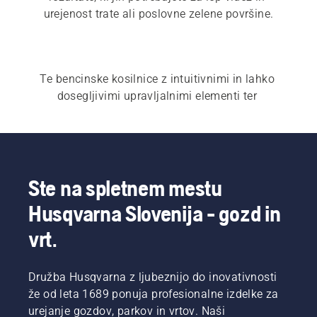
urejenost trate ali poslovne zelene površine.
Te bencinske kosilnice z intuitivnimi in lahko 
dosegljivimi upravljalnimi elementi ter 
nastavljivimi ročaji v kombinaciji z motorji z 
enostavnim zagonom zagotavljajo, da se lahko 
vedno lotite dela z minimalnim naporom. 
Raziščite tudi našo ponudbo 
bencinskih
, 
akumulatorskih in električnih kosilnic
 ter 
Ste na spletnem mestu
komercialnih kosilnic
.
Husqvarna Slovenija - gozd in
vrt.
Družba Husqvarna z ljubeznijo do inovativnosti
že od leta 1689 ponuja profesionalne izdelke za
urejanje gozdov, parkov in vrtov. Naši