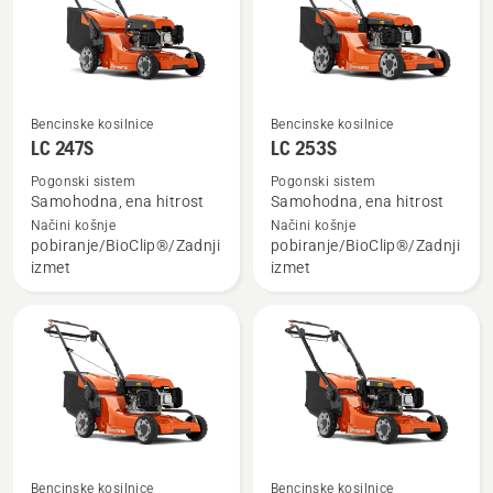
Bencinske kosilnice
Bencinske kosilnice
Oglejte
Oglejte
LC 247S
LC 253S
si
si
več
več
Pogonski sistem
Pogonski sistem
Samohodna, ena hitrost
Samohodna, ena hitrost
podrobnosti
podrobnosti
Načini košnje
Načini košnje
o
o
pobiranje/BioClip®/Zadnji
pobiranje/BioClip®/Zadnji
LC 247S
LC 253S
izmet
izmet
Bencinske kosilnice
Bencinske kosilnice