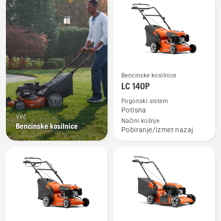
vse
Oglejte
Bencinske kosilnice
si
LC 140P
več
Pogonski sistem
podrobnosti
Potisna
Več
o
Načini košnje
Bencinske kosilnice
Pobiranje/Izmet nazaj
LC 140P