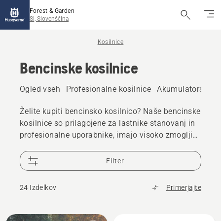
Forest & Garden
SI, Slovenščina
Kosilnice
Bencinske kosilnice
Ogled vseh
Profesionalne kosilnice
Akumulatorske in 
Želite kupiti bencinsko kosilnico? Naše bencinske
kosilnice so prilagojene za lastnike stanovanj in
profesionalne uporabnike, imajo visoko zmogljive
motorje s preprostim zagonom in vzdržljiva
kosišča, ki vedno zagotavljajo vrhunske rezultate
Filter
košnje za urejeno in zdravo trato.
24 Izdelkov
Primerjajte
Prikaži