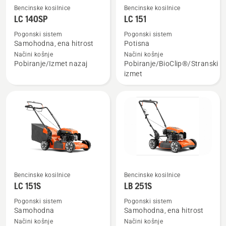
Bencinske kosilnice
Bencinske kosilnice
Oglejte
Oglejte
LC 140SP
LC 151
si
si
več
več
Pogonski sistem
Pogonski sistem
Samohodna, ena hitrost
Potisna
podrobnosti
podrobnosti
Načini košnje
Načini košnje
o
o
Pobiranje/Izmet nazaj
Pobiranje/BioClip®/Stranski
LC 140SP
LC 151
izmet
Bencinske kosilnice
Bencinske kosilnice
Oglejte
Oglejte
LC 151S
LB 251S
si
si
več
več
Pogonski sistem
Pogonski sistem
Samohodna
Samohodna, ena hitrost
podrobnosti
podrobnosti
Načini košnje
Načini košnje
o
o