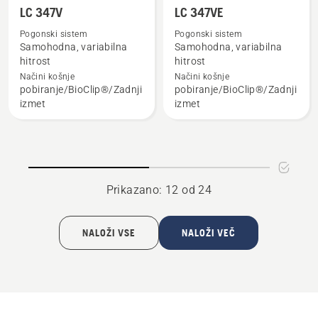
Oglejte
Oglejte
LC 347V
LC 347VE
si
si
Pogonski sistem
Pogonski sistem
več
več
Samohodna, variabilna
Samohodna, variabilna
podrobnosti
podrobnosti
hitrost
hitrost
o
o
Načini košnje
Načini košnje
pobiranje/BioClip®/Zadnji
pobiranje/BioClip®/Zadnji
LC 347V
LC 347VE
izmet
izmet
Prikazano: 12 od 24
NALOŽI VSE
NALOŽI VEČ