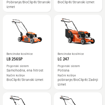
Pobiranje/BioClip®/Stranski
BioClip®/Stranski izmet
LC 151S
LB 251S
izmet
Bencinske kosilnice
Bencinske kosilnice
Oglejte
Oglejte
LB 256SP
LC 247
si
si
več
več
Pogonski sistem
Pogonski sistem
Samohodna, ena hitrost
Potisna
podrobnosti
podrobnosti
Načini košnje
Načini košnje
o
o
BioClip®/Stranski izmet
pobiranje/BioClip®/Zadnji
LB 256SP
LC 247
izmet