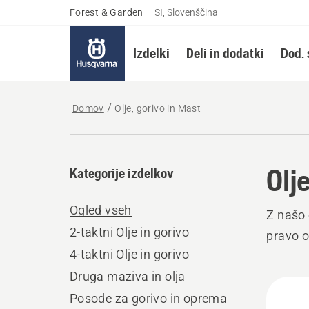
Forest & Garden
–
SI, Slovenščina
Izdelki
Deli in dodatki
Dod. 
Domov
Olje, gorivo in Mast
Olj
Kategorije izdelkov
Ogled vseh
Z našo 
2-taktni Olje in gorivo
pravo o
4-taktni Olje in gorivo
Druga maziva in olja
Prika
Posode za gorivo in oprema