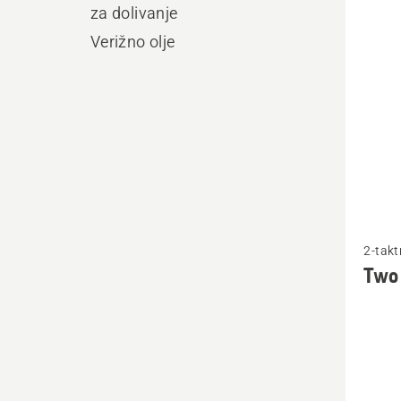
vse
za dolivanje
Verižno olje
Oglejte
2-takt
si
Two 
več
podrob
o
Two
stroke