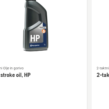
Oglejte
ni Olje in gorivo
2-taktni
si
stroke oil, HP
2-tak
več
nosti
podrobn
o
2-
taktno