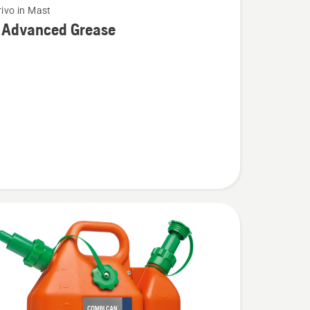
rivo in Mast
i Advanced Grease
osti
ed