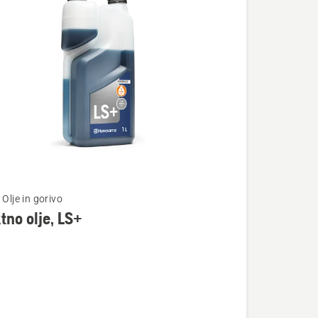
 Olje in gorivo
tno olje, LS+
osti