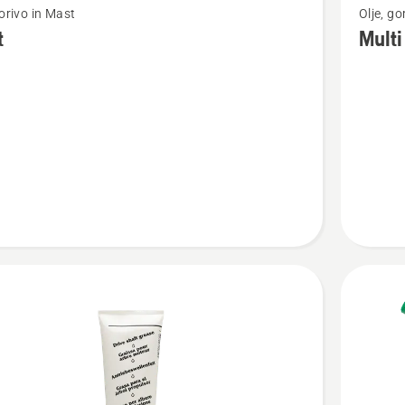
gorivo in Mast
Olje, go
si
t
Mult
več
nosti
podrobn
o
Multi
Advanc
Grease