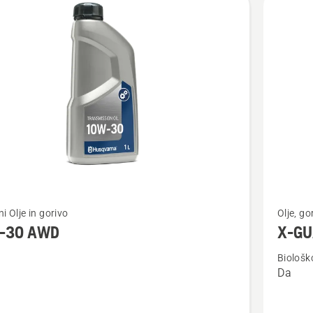
Oglejte
ni Olje in gorivo
Olje, go
si
-30 AWD
X-GUA
več
Biološk
nosti
podrobn
Da
o
X-