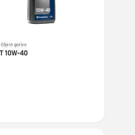
 Olje in gorivo
T 10W-40
osti