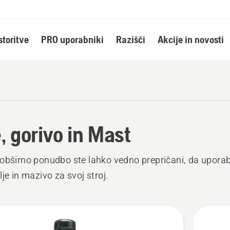
storitve
PRO uporabniki
Razišči
Akcije in novosti
e, gorivo in Mast
obširno ponudbo ste lahko vedno prepričani, da uporab
lje in mazivo za svoj stroj.
ži