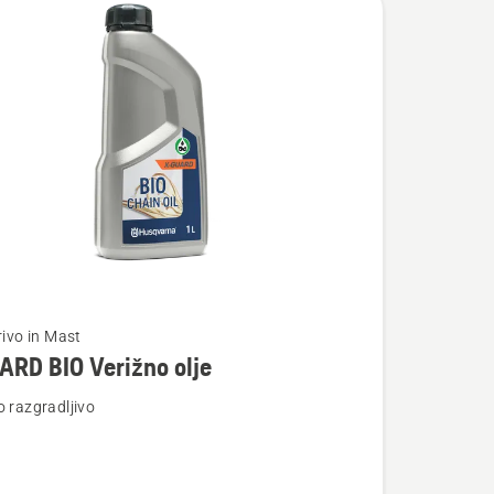
rivo in Mast
RD BIO Verižno olje
o razgradljivo
osti