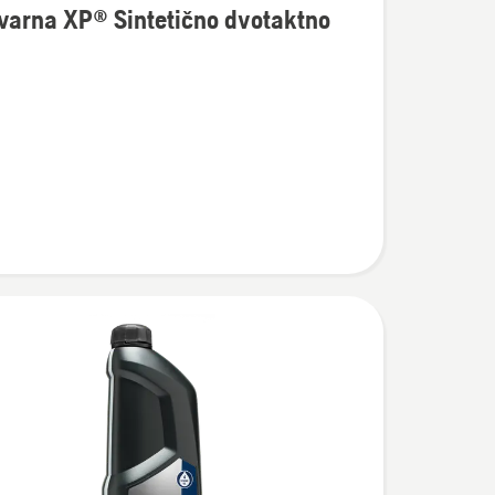
varna XP® Sintetično dvotaktno
osti
na
no
no