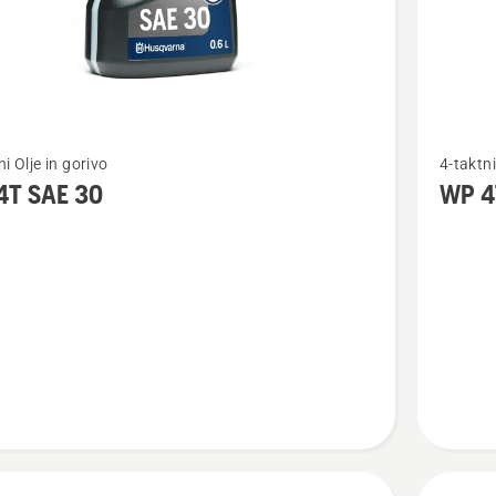
Oglejte
ni Olje in gorivo
4-taktni
si
4T SAE 30
WP 4
več
nosti
podrobn
o
WP 4T
10W-
40