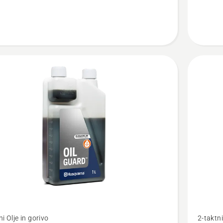
olje,
LS+
Oglejte
ni Olje in gorivo
2-taktni
si