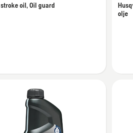
stroke oil, Oil guard
Husq
več
olje
nosti
podrobn
o
Husqvar
XP®
Sintetič
dvotakt
olje