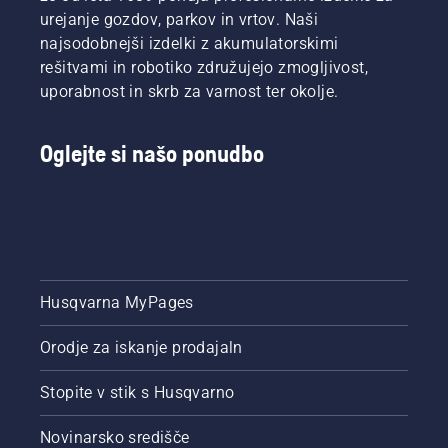
meča in
ki sta
urejanje gozdov, parkov in vrtov. Naši
verige.
prikazana
najsodobnejši izdelki z akumulatorskimi
Sledite
v tem
rešitvami in robotiko združujejo zmogljivost,
navodilom
videoposnetk
uporabnost in skrb za varnost ter okolje.
v tem
kratkem
videoposnetku,
Oglejte si našo ponudbo
če želite
izvedeti,
kako
preveriti,
ali
sistem
mazanja
verige
Husqvarna MyPages
verižne
žage
Orodje za iskanje prodajaln
deluje
pravilno.
Stopite v stik s Husqvarno
Najprej
preverite
nivo olja.
Novinarsko središče