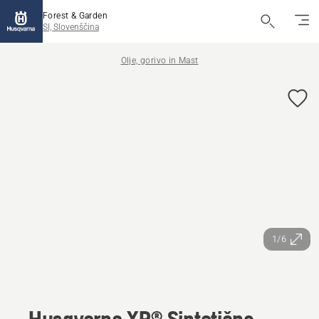
Forest & Garden
SI, Slovenščina
Olje, gorivo in Mast
1/6
Husqvarna XP® Sintetično