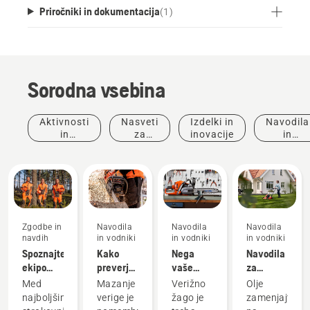
Priročniki in dokumentacija
(
1
)
Sorodna vsebina
Aktivnosti
Nasveti
Izdelki in
Navodila
in
za
inovacije
in
dogodki
nakup
vodniki
Zgodbe in
Navodila
Navodila
Navodila
navdih
in vodniki
in vodniki
in vodniki
Spoznajte
Kako
Nega
Navodila
ekipo
preverjamo,
vaše
za
Husqvarna
ali
rezalne
menjavo
Med
Mazanje
Verižno
Olje
H-Team
mazanje
opreme
olja v
najboljšimi
verige je
žago je
zamenjajte
– naše
verige
kosilnici