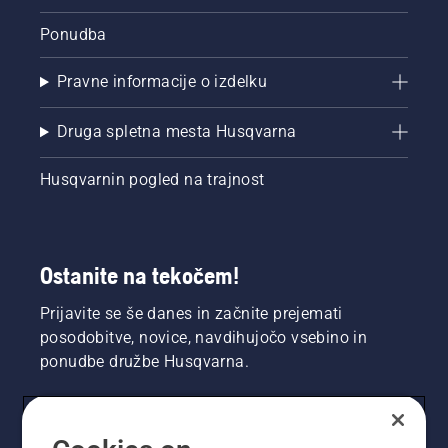
Zaženite
verižno
Ponudba
žago in
se
Pravne informacije o izdelku
prepričajte,
da je
zavora
Druga spletna mesta Husqvarna
verige
izključena.
Husqvarnin pogled na trajnost
Priganjajte
motor
verižne
žage
nekaj
Ostanite na tekočem!
centimetrov
stran od
Prijavite se še danes in začnite prejemati
debla
posodobitve, novice, navdihujočo vsebino in
drevesa.
ponudbe družbe Husqvarna.
Olje na
deblu
kaže, da
sistem
UPORABNIK
mazanja