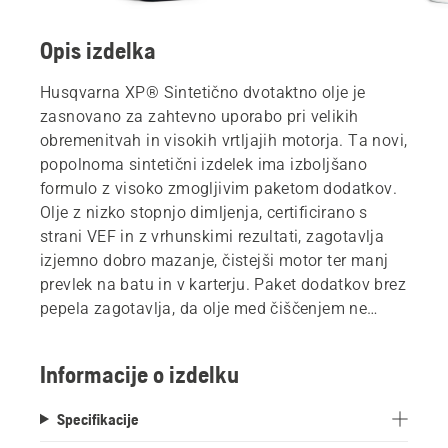
Opis izdelka
Husqvarna XP® Sintetično dvotaktno olje je
zasnovano za zahtevno uporabo pri velikih
obremenitvah in visokih vrtljajih motorja. Ta novi,
popolnoma sintetični izdelek ima izboljšano
formulo z visoko zmogljivim paketom dodatkov.
Olje z nizko stopnjo dimljenja, certificirano s
strani VEF in z vrhunskimi rezultati, zagotavlja
izjemno dobro mazanje, čistejši motor ter manj
prevlek na batu in v karterju. Paket dodatkov brez
pepela zagotavlja, da olje med čiščenjem ne
pušča pepela ali žerjavice. Primerno za vse
dvotaktne izdelke Husqvarna.
Informacije o izdelku
Specifikacije