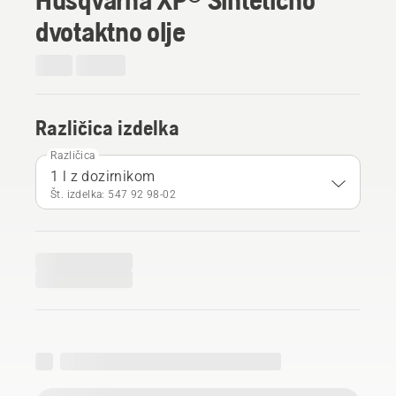
dvotaktno olje
Različica izdelka
Različica
1 l z dozirnikom
Št. izdelka: 547 92 98‑02