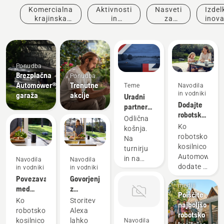
Komercialna
Aktivnosti
Nasveti
Izdelk
krajinska
in
za
inova
dela
dogodki
nakup
Ponudba
Brezplačna
Ponudba
Automower®
Trenutne
Teme
Navodila
in vodniki
garaža
akcije
Uradni
Dodajte
partner
robotsko
turnirja
Odlična
kosilnico
DP World
Ko
košnja.
Automower®
Tour za
robotsko
Na
v
robotsko
kosilnico
turnirju
aplikacijo
košnjo
Automower®
in na
Navodila
Navodila
Google
dodate v
in vodniki
in vodniki
vašem
Home
Novice in
aplikacijo
Povezava
Govorjenje
vrtu.
mediji
Google
med
z
Poiščite
Home,
kosilnico
robotsko
Ko
Storitev
najboljšo
postane
Automower®
kosilnico
robotsko
Alexa
robotsko
naravni
in
Automower®
kosilnico
lahko
Navodila