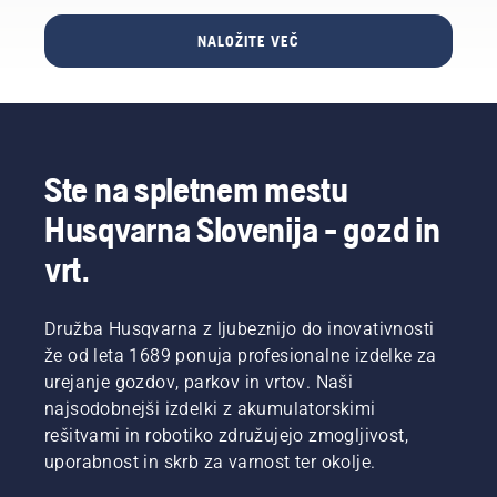
sistemom
robotska
robotske
s
vrtu.
Android
kosilnica
kosilnice
katerimi
Zagotavlja
NALOŽITE VEČ
5.0 in
Automower®
Automower®
lahko
prilagodljivost,
novejšimi
postala
s
upravljate
da na
različicami.
naraven
storitvijo
kosilnice,
zelenici
IFTTT je
in
Alexa,
ki so del
ustavite
enostaven
popolnoma
morate
vaših
območja,
način za
povezan
ukaze
naprav
ne da bi
Ste na spletnem mestu
še boljšo
del
izgovarjati
Google
spremenili
povezavo
vašega
v
Home.
obstoječo
Husqvarna Slovenija - gozd in
robotske
sistema
angleščini,
namestitev.
kosilnice
za
nemščini
vrt.
Automower®
avtomatizacijo
ali
s
doma.
francoščini.
pametnim
Družba Husqvarna z ljubeznijo do inovativnosti
domom.
že od leta 1689 ponuja profesionalne izdelke za
Pri
urejanje gozdov, parkov in vrtov. Naši
aplikaciji
IFTTT
najsodobnejši izdelki z akumulatorskimi
imate
rešitvami in robotiko združujejo zmogljivost,
možnost
uporabnost in skrb za varnost ter okolje.
personalizacije
in še