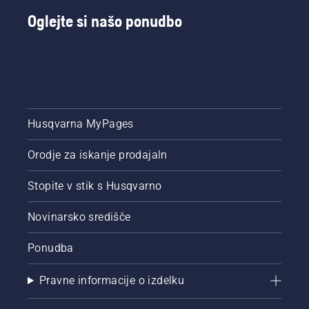
večje
Oglejte si našo ponudbo
prilagodljivosti.
Sami
določite
način
interakcije
z
robotsko
kosilnico
Husqvarna MyPages
Husqvarna
Automower®.
Orodje za iskanje prodajaln
Stopite v stik s Husqvarno
Novinarsko središče
Ponudba
Pravne informacije o izdelku