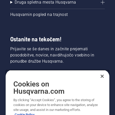
Druga spletna mesta Husqvarna
Husqvarnin pogled na trajnost
Ostanite na tekočem!
Prijavite se še danes in začnite prejemati
posodobitve, novice, navdihujočo vsebino in
ponudbe družbe Husqvarna.
UPORABNIK
Cookies on
Husqvarna.com
PROFESIONALNI UPORABNIK
By clicking “Accept Cookies”, you agree to the storing of
cookies on your device to enhance site navigation, analyze
site usage, and assist in our marketing efforts.
Cookie Policy