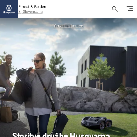
Forest & Garden
SI, Slovenščina
Servisne storitve
Storitve družbe Husqvarna