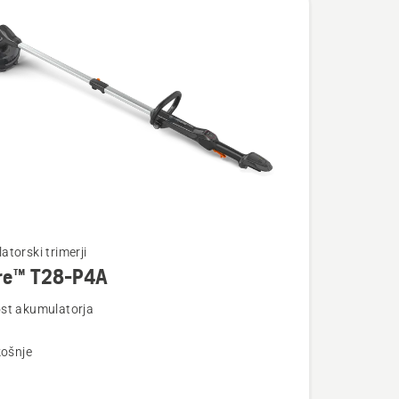
torski trimerji
re™ T28-P4A
st akumulatorja
osti
košnje