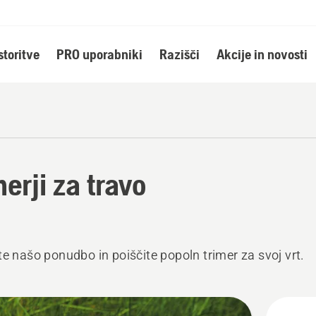
storitve
PRO uporabniki
Razišči
Akcije in novosti
merji za travo
te našo ponudbo in poiščite popoln trimer za svoj vrt.
ži