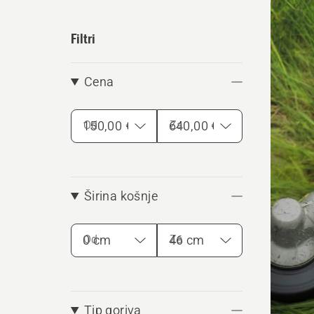
vse
Filtri
Cena
Od
Za
Širina košnje
Od
Za
Tip goriva