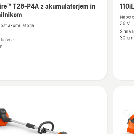
ire™ T28-P4A z akumulatorjem in
110iL
si
nilnikom
več
Napeto
36 V
nosti
podrobn
ost akumulatorja
Širina 
o
30 cm
a košnje
™
110iL
m
FLXi
atorjem
ikom