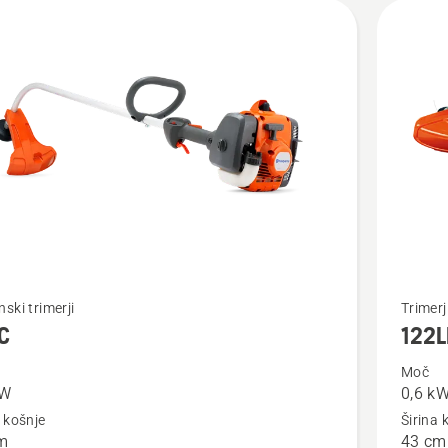
Oglejte
ski trimerji
Trimerj
C
122L
si
več
Moč
kW
0,6 k
nosti
podrobn
a košnje
Širina 
o
m
43 cm