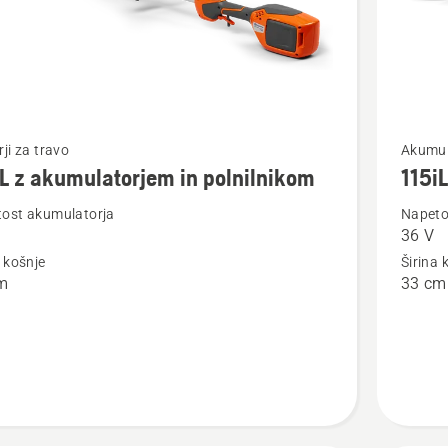
Oglejte
rji za travo
Akumula
iL z akumulatorjem in polnilnikom
115iL
si
več
ost akumulatorja
Napeto
36 V
nosti
podrobn
a košnje
Širina 
o
m
33 cm
115iL
atorjem
ikom