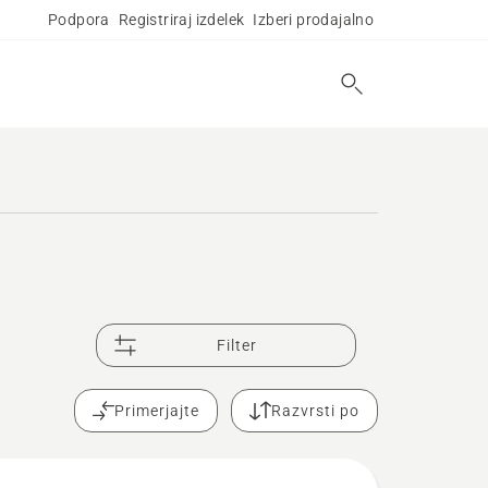
Podpora
Registriraj izdelek
Izberi prodajalno
Filter
Primerjajte
Razvrsti po