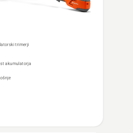
torski trimerji
st akumulatorja
osti
košnje