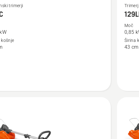
Oglejte
ski trimerji
Trimerj
C
129L
si
več
Moč
 kW
0,85 
nosti
podrobn
a košnje
Širina 
o
m
43 cm
129LK