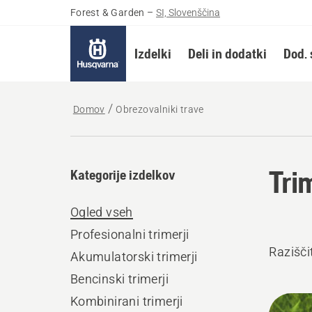
Forest & Garden
–
SI, Slovenščina
Izdelki
Deli in dodatki
Dod. 
Domov
Obrezovalniki trave
Tri
Kategorije izdelkov
Ogled vseh
Profesionalni trimerji
Razišči
Akumulatorski trimerji
Bencinski trimerji
Prika
Kombinirani trimerji