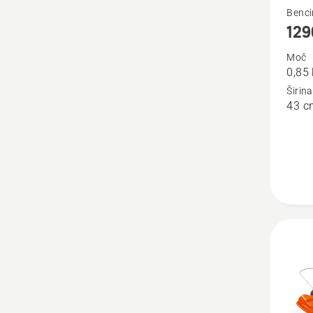
Oglejte
Bencin
129
si
več
Moč
0,85
podrob
Širin
o
43 c
129C