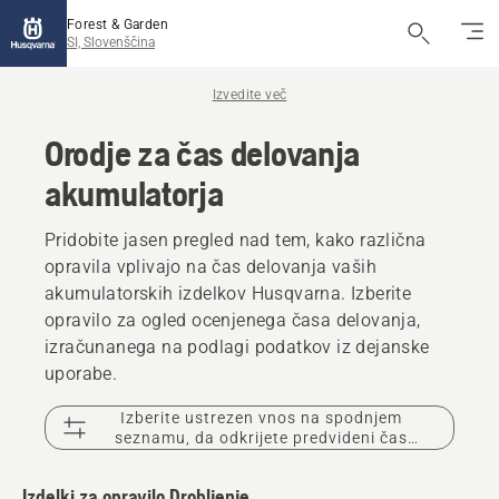
Forest & Garden
SI, Slovenščina
Izvedite več
Orodje za čas delovanja
akumulatorja
Pridobite jasen pregled nad tem, kako različna
opravila vplivajo na čas delovanja vaših
akumulatorskih izdelkov Husqvarna. Izberite
opravilo za ogled ocenjenega časa delovanja,
izračunanega na podlagi podatkov iz dejanske
uporabe.
Izberite ustrezen vnos na spodnjem
seznamu, da odkrijete predvideni čas
delovanja akumulatorja.
Izdelki za opravilo Drobljenje