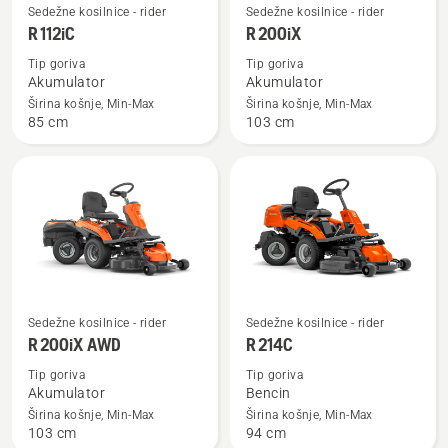
Oglejte
Oglejte
Sedežne kosilnice - rider
Sedežne kosilnice - rider
si
si
R 112iC
R 200iX
več
več
Tip goriva
Tip goriva
podrobnosti
podrobnosti
Akumulator
Akumulator
o
o
Širina košnje, Min-Max
Širina košnje, Min-Max
85 cm
103 cm
R 112iC
R 200iX
Oglejte
Oglejte
Sedežne kosilnice - rider
Sedežne kosilnice - rider
si
si
R 200iX AWD
R 214C
več
več
Tip goriva
Tip goriva
podrobnosti
podrobnosti
Akumulator
Bencin
o
o
Širina košnje, Min-Max
Širina košnje, Min-Max
103 cm
94 cm
R 200iX
R 214C