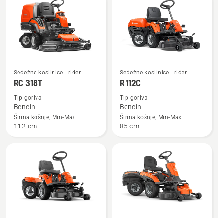
vse
Oglejte
Oglejte
Sedežne kosilnice - rider
Sedežne kosilnice - rider
si
si
RC 318T
R 112C
več
več
Tip goriva
Tip goriva
podrobnosti
podrobnosti
Bencin
Bencin
o
o
Širina košnje, Min-Max
Širina košnje, Min-Max
112 cm
85 cm
RC 318T
R 112C