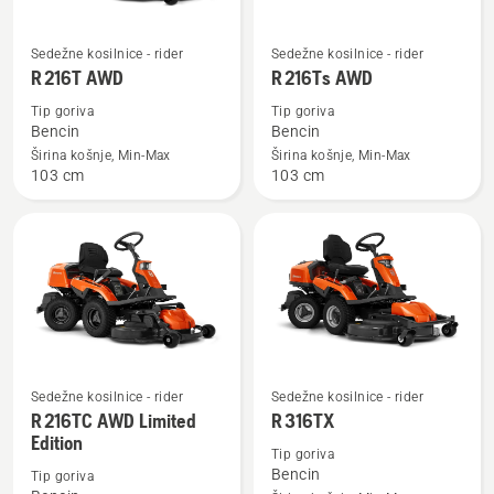
Oglejte
Oglejte
Sedežne kosilnice - rider
Sedežne kosilnice - rider
si
si
R 216T AWD
R 216Ts AWD
več
več
Tip goriva
Tip goriva
podrobnosti
podrobnosti
Bencin
Bencin
o
o
Širina košnje, Min-Max
Širina košnje, Min-Max
103 cm
103 cm
R 216T
R 216Ts
AWD
AWD
Sedežne kosilnice - rider
Sedežne kosilnice - rider
Oglejte
Oglejte
R 216TC AWD Limited
R 316TX
si
si
Edition
več
več
Tip goriva
Bencin
Tip goriva
podrobnosti
podrobnosti