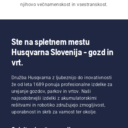
njihovo večnamenskost in vsestranskost.
Oglejte si tudi: 
sedežne parkovne kosilnice za 
domačo uporabo
 in 
profesionalne sedežne 
parkovne kosilnice
. Oglejte si nakupovalni vodnik 
za sedežne parkovne kosilnice in poiščite 
Ste na spletnem mestu
najboljšo rešitev zase.
Husqvarna Slovenija - gozd in
vrt.
Družba Husqvarna z ljubeznijo do inovativnosti
že od leta 1689 ponuja profesionalne izdelke za
urejanje gozdov, parkov in vrtov. Naši
najsodobnejši izdelki z akumulatorskimi
rešitvami in robotiko združujejo zmogljivost,
uporabnost in skrb za varnost ter okolje.