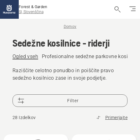
Forest & Garden
SI, Slovenščina
Domov
Sedežne kosilnice - riderji
Ogled vseh
Profesionalne sedežne parkovne kosilnice
Raziščite celotno ponudbo in poiščite pravo
sedežno kosilnico zase in svoje podjetje.
Filter
28 Izdelkov
Primerjajte
Prikaži