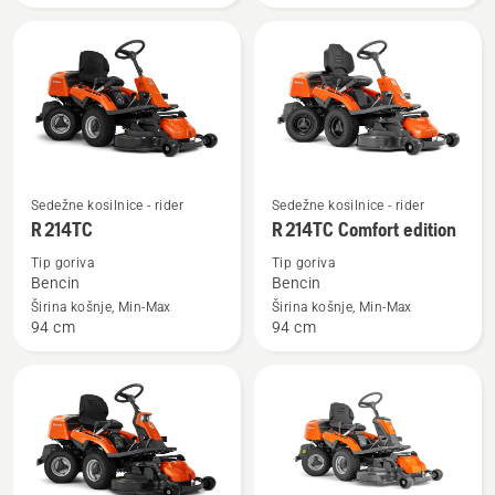
AWD
Oglejte
Oglejte
Sedežne kosilnice - rider
Sedežne kosilnice - rider
si
si
R 214TC
R 214TC Comfort edition
več
več
Tip goriva
Tip goriva
podrobnosti
podrobnosti
Bencin
Bencin
o
o
Širina košnje, Min-Max
Širina košnje, Min-Max
94 cm
94 cm
R 214TC
R 214TC
Comfort
edition