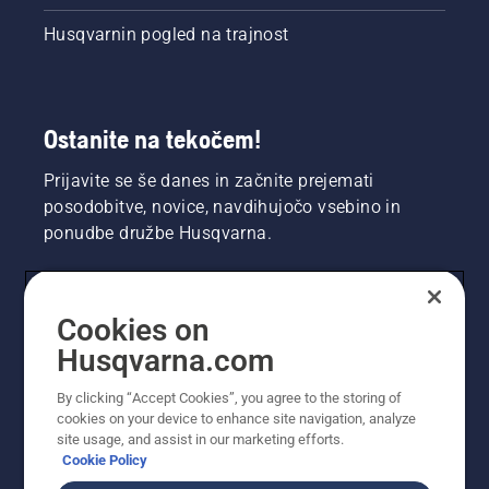
Husqvarnin pogled na trajnost
Ostanite na tekočem!
Prijavite se še danes in začnite prejemati
posodobitve, novice, navdihujočo vsebino in
ponudbe družbe Husqvarna.
UPORABNIK
Cookies on
Husqvarna.com
PROFESIONALNI UPORABNIK
By clicking “Accept Cookies”, you agree to the storing of
cookies on your device to enhance site navigation, analyze
site usage, and assist in our marketing efforts.
Cookie Policy