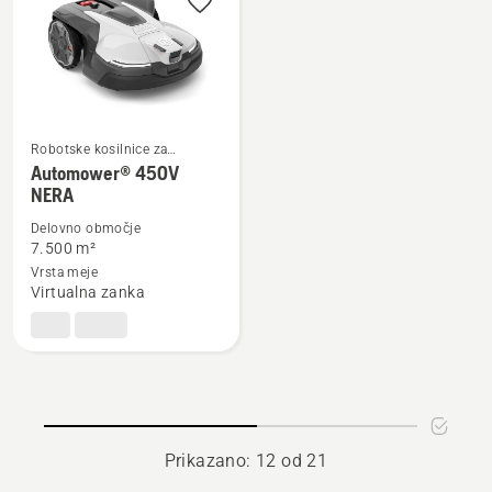
EPOS™
tehnologijo
vtičnik
ter
referenčna
postaja
Robotske kosilnice za
domačo rabo
Oglejte
Automower® 450V
NERA
si
več
Delovno območje
podrobnosti
7.500 m²
Vrsta meje
o
Virtualna zanka
Automower®
450V
NERA
Prikazano: 12 od 21