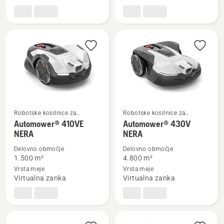
Automower® 320 NERA
Automower®
405VE
NERA
Robotske kosilnice za
Robotske kosilnice za
domačo rabo
domačo rabo
Oglejte
Oglejte
Automower® 410VE
Automower® 430V
NERA
NERA
si
si
več
več
Delovno območje
Delovno območje
podrobnosti
podrobnosti
1.500 m²
4.800 m²
Vrsta meje
Vrsta meje
o
o
Virtualna zanka
Virtualna zanka
Automower®
Automower®
410VE
430V
NERA
NERA