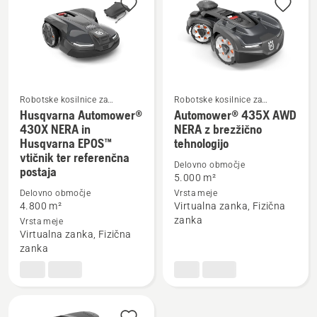
Robotske kosilnice za
Robotske kosilnice za
domačo rabo
domačo rabo
Husqvarna Automower®
Automower® 435X AWD
430X NERA in
NERA z brezžično
Oglejte
Oglejte
Husqvarna EPOS™
tehnologijo
vtičnik ter referenčna
si
si
Delovno območje
postaja
več
več
5.000 m²
podrobnosti
podrobnosti
Delovno območje
Vrsta meje
4.800 m²
Virtualna zanka, Fizična
o
o
zanka
Vrsta meje
Husqvarna
Automower®
Virtualna zanka, Fizična
Automower®
435X
zanka
430X
AWD
NERA
NERA
in
z
Husqvarna
brezžično