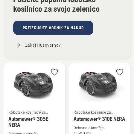
kosilnico za svojo zelenico
PREIZKUSITE VODNIK ZA NAKUP
Zakaj Husqvarna?
Robotske kosilnice za
Robotske kosilnice za
domačo rabo
domačo rabo
Automower® 305E
Automower® 310E NERA
Oglejte
Oglejte
NERA
si
si
Delovno območje
1.500 m²