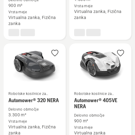
Delovno območje
več
več
900 m²
Vrsta meje
podrobnosti
podrobnosti
Virtualna zanka, Fizična
Vrsta meje
o
o
Virtualna zanka, Fizična
zanka
Automower®
Automower®
zanka
305E
310E
NERA
NERA
Robotske kosilnice za
Robotske kosilnice za
domačo rabo
domačo rabo
Oglejte
Oglejte
Automower® 320 NERA
Automower® 405VE
NERA
si
si
Delovno območje
več
več
3.300 m²
Delovno območje
podrobnosti
podrobnosti
900 m²
Vrsta meje
Virtualna zanka, Fizična
Vrsta meje
o
o
zanka
Virtualna zanka