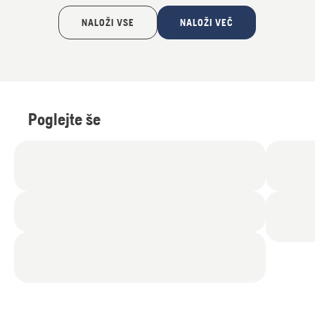
NALOŽI VSE
NALOŽI VEČ
Poglejte še