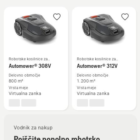
Prikaži
vse
Robotske kosilnice za
Robotske kosilnice za
Oglejte
Oglejte
domačo rabo
domačo rabo
Automower® 308V
Automower® 312V
si
si
Delovno območje
Delovno območje
več
več
800 m²
1.200 m²
podrobnosti
podrobnosti
Vrsta meje
Vrsta meje
o
o
Virtualna zanka
Virtualna zanka
Automower®
Automower®
308V
312V
Vodnik za nakup
Poiščite popolno robotsko