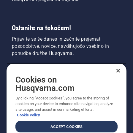
Ostanite na tekočem!
Prijavite se še danes in začnite prejemati
posodobitve, novice, navdihujočo vsebino in
ponudbe družbe Husqvarna.
UPORABNIK
Cookies on
Husqvarna.com
PROFESIONALNI UPORABNIK
By clicking “Accept Cookies”, you agree to the storing of
cookies on your device to enhance site navigation, analyze
site usage, and assist in our marketing efforts.
Cookie Policy
ACCEPT COOKIES