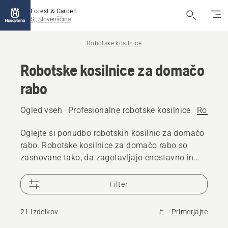
Forest & Garden
SI, Slovenščina
Robotske kosilnice
Robotske kosilnice za domačo
rabo
Ogled vseh
Profesionalne robotske kosilnice
Robotsk
Oglejte si ponudbo robotskih kosilnic za domačo
rabo. Robotske kosilnice za domačo rabo so
zasnovane tako, da zagotavljajo enostavno in
učinkovito vzdrževanje zelenice. Kot nalašč za
domače vrtove vseh velikosti in oblik. Te
Filter
inovativne kosilnice omogočajo vzdrževanje
čudovite zelenice z malo truda, kar pomeni, da
21 Izdelkov
Primerjajte
imate na voljo več prostega časa.