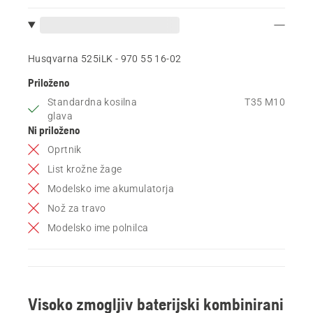
Husqvarna 525iLK - 970 55 16‑02
Priloženo
Standardna kosilna
T35 M10
glava
Ni priloženo
Oprtnik
List krožne žage
Modelsko ime akumulatorja
Nož za travo
Modelsko ime polnilca
Visoko zmogljiv baterijski kombinirani