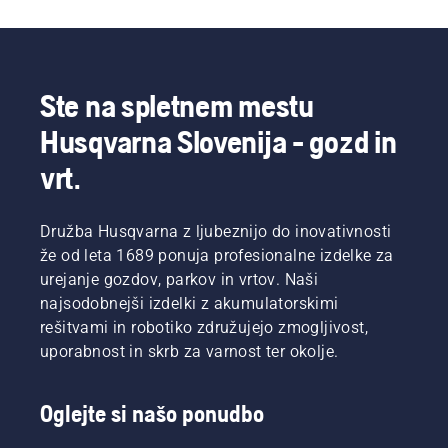
Aktivirajte
čok in
vlecite
zaganjalno
vrvico,
Ste na spletnem mestu
dokler se
motor ne
Husqvarna Slovenija - gozd in
zažene.
Ko se
vrt.
motor
zaustavi,
deaktivirajte
Družba Husqvarna z ljubeznijo do inovativnosti
čok in
že od leta 1689 ponuja profesionalne izdelke za
znova
urejanje gozdov, parkov in vrtov. Naši
vlecite
najsodobnejši izdelki z akumulatorskimi
zaganjalno
vrvico,
rešitvami in robotiko združujejo zmogljivost,
dokler se
uporabnost in skrb za varnost ter okolje.
motor ne
zažene.
Nazadnje
Oglejte si našo ponudbo
povečajte
število