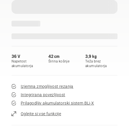
36 V
42 cm
3,9 kg
Napetost
Širina košnje
Teža brez
akumulatorja
akumulatorja
Izjemna zmogljivost rezanja
Integrirana povezljivost
Prilagodljiv akumulatorski sistem BLi-X
Oglejte si vse funkcije