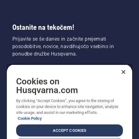
Ostanite na tekočem!
Prijavite se še danes in začnite prejemati
posodobitve, novice, navdihujočo vsebino in
ponudbe družbe Husqvarna.
UPORABNIK
Cookies on
Husqvarna.com
PROFESIONALNI UPORABNIK
By clicking “Accept Cookies”, you agree to the storing of
cookies on your device to enhance site navigation, analyze
site usage, and assist in our marketing efforts.
Cookie Policy
ACCEPT COOKIES