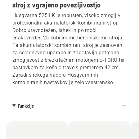
stroj z vgrajeno povezljivostjo
Husqvarna 525iLK je robusten, visoko zmogljiv
profesionalni akumulatorski kombinirani stroj.
Dobro uravnotežen, lahek in po moči
enakovreden 25-kubičnemu bencinskemu stroju.
Ta akumulatorski kombinirani stroj je zasnovan
za celodnevno uporabo in zagotavlja potrebno
zmogljivost z brezkrtačnim motorjem E-TORQ ter
nastavkom za košnjo trave s premerom 42 cm.
Zaradi širokega nabora Husqvarninih
kombiniranih nastavkov je zelo vsestransko
orodje za košnjo trave, obrezovanje, obrezovanje
žive meje, obrezovanje robov ali čiščenje. .
Vgrajena povezljivost za enostavno povezavo z
Funkcije
digitalnimi storitvami. Akumulator in polnilec
nista vključena.