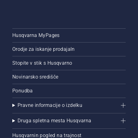
vrtljajev
motorja
na
normalno
število
Husqvarna MyPages
vrtljajev.
Orodje za iskanje prodajaln
Stopite v stik s Husqvarno
Novinarsko središče
Ponudba
Pravne informacije o izdelku
Druga spletna mesta Husqvarna
Husqvarnin pogled na trajnost